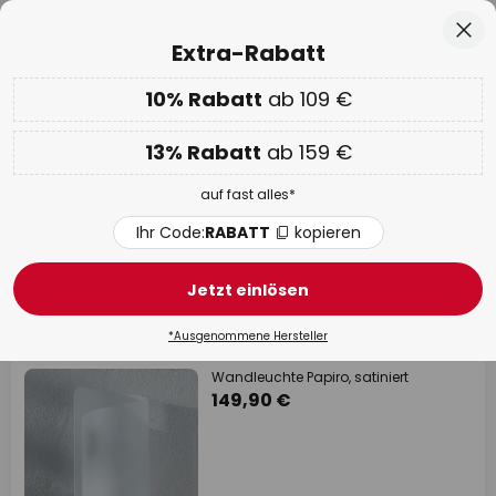
50 Tage kostenlose Retoure
Zum
Sch
Extra-Rabatt
Inhalt
springen
he
10% Rabatt
ab 109 €
Nur
00D 19H 39M 45S
EXTRA 10% ab 109 € & 13% ab 159 €
auf fast alles
13% Rabatt
ab 159 €
Code:
RABATT
kopieren
auf fast alles*
WOW Week:
Bis zu -70%
Ihr Code:
RABATT
kopieren
Selène
Jetzt einlösen
108 Artikel
Filter
*Ausgenommene Hersteller
Wandleuchte Papiro, satiniert
149,90 €