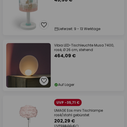
Lieferzeit: 9 - 13 Werktage
Vibia LED-Tischleuchte Musa 7400,
rosé, Ø 26 cm, stehend
464,09 €
Auf Lager
UVP -35,71 €
UMAGE Eos mini Tischlampe
rosé/stahl gebürstet
202,29 €
UVP
238,00 €