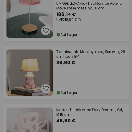
UMAGE LED-Akku-Tischlampe Asteria
Move, rosé/messing, 31 cm
186,14 €
UVP
218,99 €
Auf Lager
Tischleuchte Monkey, rosa, Keramik, 28
cm hoch, E14
39,90 €
Auf Lager
Kinder-Tischlampe Fairy Dreams, G4,
Ø 15 cm
46,90 €