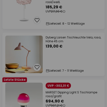
rosé/weiß
185,29 €
UVP
217,99 €
Lieferzeit: 8 - 12 Werktage
Dyberg Larsen Tischleuchte Vela, rosa,
Höhe 45 cm
139,00 €
Lieferzeit: 7 - 11 Werktage
Letzte Stücke
UVP -302,31 €
MARSET Dipping Light S Tischlampe
rosa/grafit
694,90 €
UVP
997,21 €