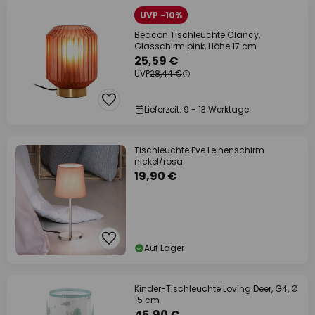
UVP -10%
Beacon Tischleuchte Clancy,
Glasschirm pink, Höhe 17 cm
25,59 €
UVP
28,44 €
Lieferzeit: 9 - 13 Werktage
Tischleuchte Eve Leinenschirm
nickel/rosa
19,90 €
Auf Lager
Kinder-Tischleuchte Loving Deer, G4, Ø
15 cm
45,90 €