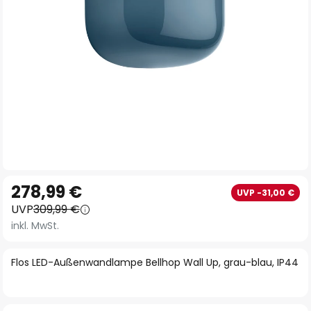
Zum
278,99 €
UVP -31,00 €
Anfang
UVP
309,99 €
der
inkl. MwSt.
Bildgalerie
springen
Flos LED-Außenwandlampe Bellhop Wall Up, grau-blau, IP44