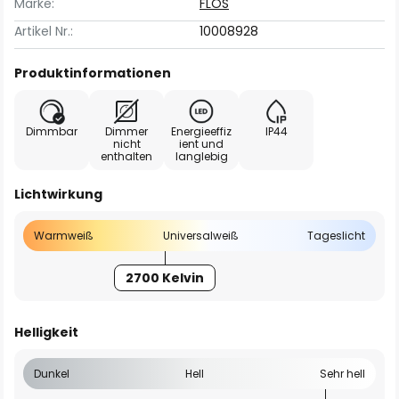
Marke:
FLOS
Artikel Nr.:
10008928
Produktinformationen
Dimmbar
Dimmer
Energieeffiz
IP44
nicht
ient und
enthalten
langlebig
Lichtwirkung
Warmweiß
Universalweiß
Tageslicht
2700 Kelvin
Helligkeit
Dunkel
Hell
Sehr hell