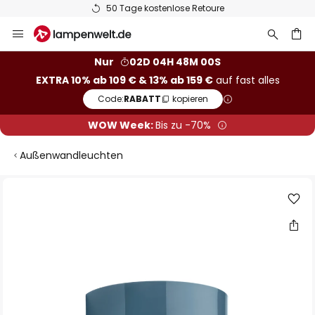
50 Tage kostenlose Retoure
Zum
Inhalt
springen
he
Nur
02D 04H 47M 59S
EXTRA 10% ab 109 € & 13% ab 159 €
auf fast alles
Code:
RABATT
kopieren
WOW Week:
Bis zu -70%
Außenwandleuchten
Zum
Ende
der
Bildgalerie
springen