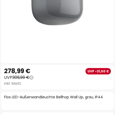
Zum
278,99 €
UVP -31,00 €
Anfang
UVP
309,99 €
der
inkl. MwSt.
Bildgalerie
springen
Flos LED-Außenwandleuchte Bellhop Wall Up, grau, IP44