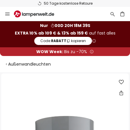
50 Tage kostenlose Retoure
Zum
Inhalt
springen
he
Nur
00D 20H 18M 38S
EXTRA 10% ab 109 € & 13% ab 159 €
auf fast alles
Code:
RABATT
kopieren
WOW Week:
Bis zu -70%
Außenwandleuchten
Zum
Ende
der
Bildgalerie
springen