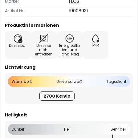
Marke:
FLOS
Artikel Nr.:
10008931
Produktinformationen
Dimmbar
Dimmer
Energieeffiz
IP44
nicht
ient und
enthalten
langlebig
Lichtwirkung
Warmweiß
Universalweiß
Tageslicht
2700 Kelvin
Helligkeit
Dunkel
Hell
Sehr hell