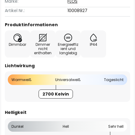
Marke:
FLOS
Artikel Nr.:
10008927
Produktinformationen
Dimmbar
Dimmer
Energieeffiz
IP44
nicht
ient und
enthalten
langlebig
Lichtwirkung
Warmweiß
Universalweiß
Tageslicht
2700 Kelvin
Helligkeit
Dunkel
Hell
Sehr hell