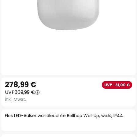
Zum
278,99 €
UVP -31,00 €
Anfang
UVP
309,99 €
der
inkl. MwSt.
Bildgalerie
springen
Flos LED-Außenwandleuchte Bellhop Wall Up, weiß, IP44