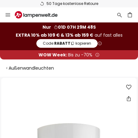
50 Tage kostenlose Retoure
Zum
Inhalt
springen
he
Nur
01D 07H 29M 48S
EXTRA 10% ab 109 € & 13% ab 159 €
auf fast alles
Code:
RABATT
kopieren
WOW Week:
Bis zu -70%
Außenwandleuchten
Zum
Ende
der
Bildgalerie
springen