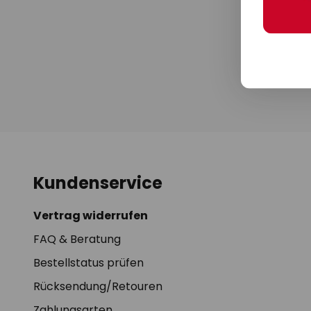
und Leuchten,
Reduzierungen o
Kooperationspa
Abmeldung ist j
Kon
Kundenservice
Vertrag widerrufen
FAQ & Beratung
Bestellstatus prüfen
Rücksendung/Retouren
Zahlungsarten