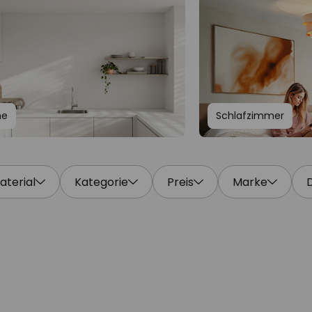
he
Schlafzimmer
aterial
Kategorie
Preis
Marke