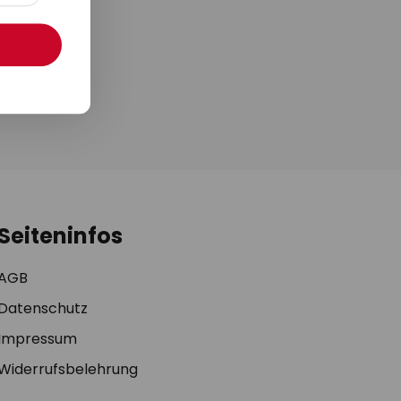
 Produktpreis-
te von möglichen
fehlungen. Eine
 oder über unser
ung
.
Seiteninfos
AGB
Datenschutz
Impressum
Widerrufsbelehrung