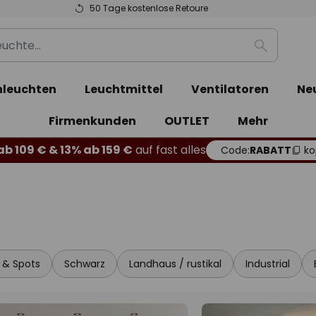
50 Tage kostenlose Retoure
Suche
leuchten
Leuchtmittel
Ventilatoren
Ne
Firmenkunden
OUTLET
Mehr
b 109 € & 13% ab 159 €
auf fast alles
Code:
RABATT
ko
r & Spots
Schwarz
Landhaus / rustikal
Industrial