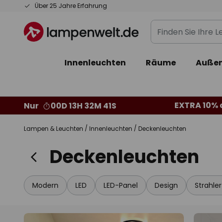
Zum
Über 25 Jahre Erfahrung
Inhalt
Finden
springen
Sie
Ihre
Innenleuchten
Räume
Außen
Leuchte...
EXTRA 10% a
Nur
00D 13H 32M 41S
Lampen & Leuchten
Innenleuchten
Deckenleuchten
Deckenleuchten
Modern
LED
LED-Panel
Design
Strahle