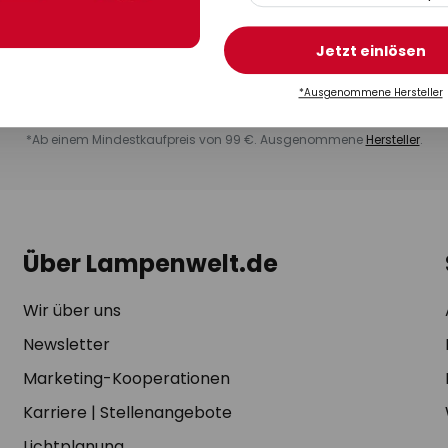
 Ventilatoren, Solaranlagen und Smart Home Produkte, Rabatt-Gutscheine,
der Aktionspakete, Produktempfehlungen und -vorstellungen sowie Inhal
rtnern und Umfragen sowie Anfragen für Kaufbewertungen und Weiteremp
Jetzt einlösen
ederzeit möglich über den Abmeldelink, den Sie in jedem Newsletter finden
taktformular
. Weitere Informationen erhalten Sie in der
Datenschutzerklär
*Ausgenommene Hersteller
*Ab einem Mindestkaufpreis von 99 €. Ausgenommene
Hersteller
.
Über Lampenwelt.de
Wir über uns
Newsletter
Marketing-Kooperationen
Karriere
|
Stellenangebote
Lichtplanung