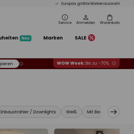
Europas größte Markenauswahl
Service
Anmelden
Warenkorb
uheiten
Marken
SALE
Neu
WOW Week:
Bis zu -70%
pieren
Einbaustrahler / Downlights
Weiß
Mit Bewegungsmelder