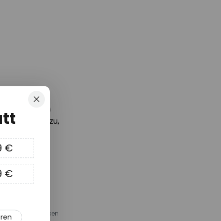
Schließen
d die neusten
tt
Gutschein*
zu,
 können!
9 €
9 €
em Sortiment Lampen
eren