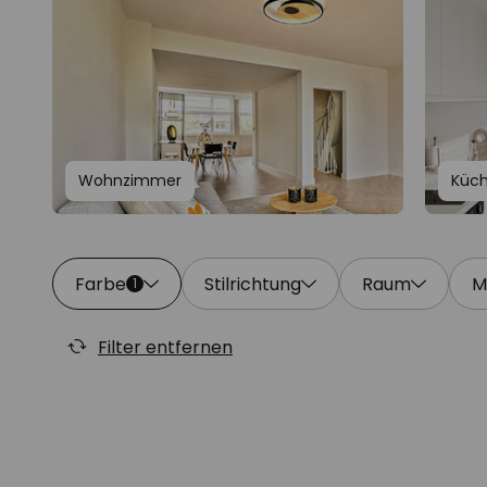
Wohnzimmer
Küc
Farbe
Stilrichtung
Raum
M
1
Filter entfernen