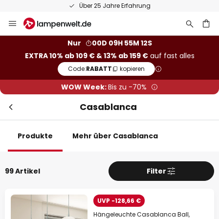
50 Tage kostenlose Retoure
Zum
Inhalt
springen
he
Nur
00D 09H 55M 11S
EXTRA 10% ab 109 € & 13% ab 159 €
auf fast alles
Code:
RABATT
kopieren
WOW Week:
Bis zu -70%
Casablanca
Produkte
Mehr über Casablanca
Sch
Extra-Rabatt
99 Artikel
Filter
10% Rabatt
ab 109 €
13% Rabatt
ab 159 €
UVP -128,66 €
Hängeleuchte Casablanca Ball,