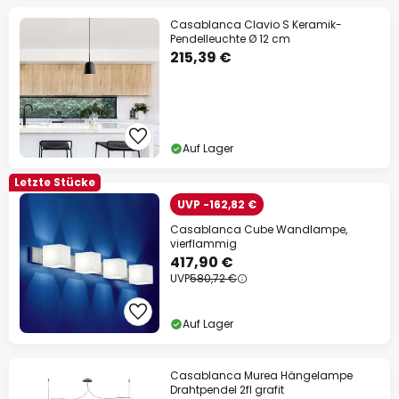
Casablanca Clavio S Keramik-
Pendelleuchte Ø 12 cm
215,39 €
Auf Lager
Letzte Stücke
UVP -162,82 €
Casablanca Cube Wandlampe,
vierflammig
417,90 €
UVP
580,72 €
Auf Lager
Casablanca Murea Hängelampe
Drahtpendel 2fl grafit