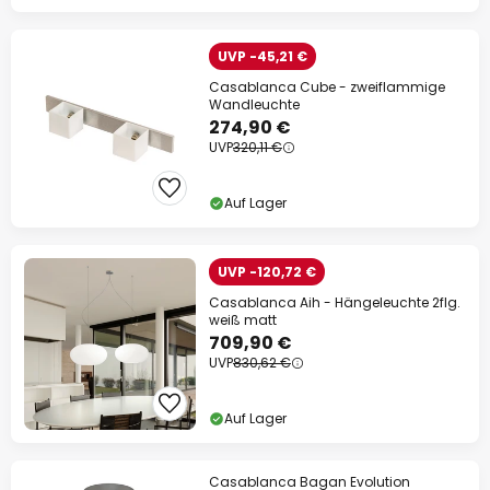
UVP -45,21 €
Casablanca Cube - zweiflammige
Wandleuchte
274,90 €
UVP
320,11 €
Auf Lager
UVP -120,72 €
Casablanca Aih - Hängeleuchte 2flg.
weiß matt
709,90 €
UVP
830,62 €
Auf Lager
Casablanca Bagan Evolution