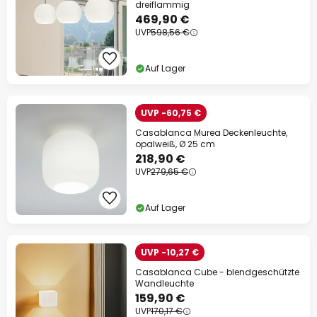
auf fast alles*
dreiflammig
469,90 €
Ihr Code:
RABATT
kopieren
UVP
598,56 €
Jetzt einlösen
Auf Lager
*Ausgenommene Hersteller
UVP -60,75 €
Casablanca Murea Deckenleuchte,
opalweiß, Ø 25 cm
218,90 €
UVP
279,65 €
Auf Lager
UVP -10,27 €
Casablanca Cube - blendgeschützte
Wandleuchte
159,90 €
UVP
170,17 €