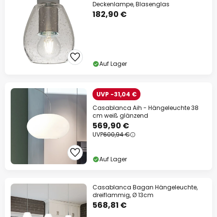
Deckenlampe, Blasenglas
182,90 €
Auf Lager
UVP -31,04 €
Casablanca Aih - Hängeleuchte 38
cm weiß glänzend
569,90 €
UVP
600,94 €
Auf Lager
Casablanca Bagan Hängeleuchte,
dreiflammig, Ø 13cm
568,81 €