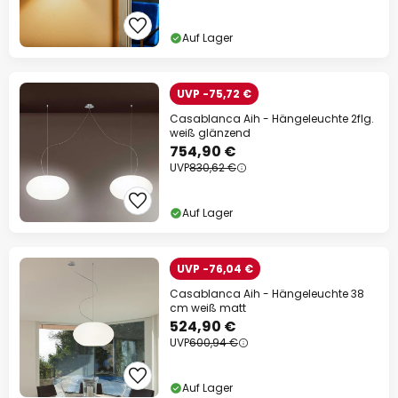
Auf Lager
UVP -75,72 €
Casablanca Aih - Hängeleuchte 2flg.
weiß glänzend
754,90 €
UVP
830,62 €
Auf Lager
UVP -76,04 €
Casablanca Aih - Hängeleuchte 38
cm weiß matt
524,90 €
UVP
600,94 €
Auf Lager