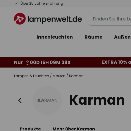
Zum
Über 25 Jahre Erfahrung
Inhalt
Finden
springen
Sie
Ihre
Innenleuchten
Räume
Außen
Leuchte...
EXTRA 10% a
Nur
00D 15H 09M 36S
Lampen & Leuchten
Marken
Karman
Karman
Produkte
Mehr über Karman