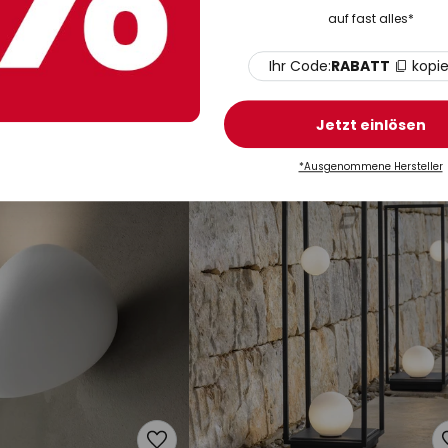
auf fast alles*
€
1.699,90 €
UVP -549,20
Ihr Code:
RABATT
kopi
UVP
2.249,10 €
o LED-
Karman Alibabig LED-Außen-
leuchte, IP44
Hängeleuchte, Ø 50 cm
Jetzt einlösen
Auf Lager
*Ausgenommene Hersteller