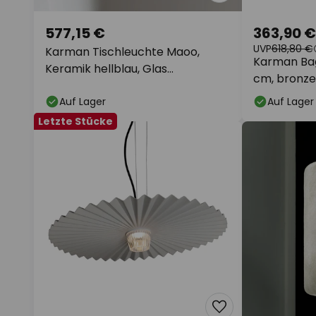
577,15 €
363,90 €
UVP
618,80 €
Karman Tischleuchte Maoo,
Karman Bag
Keramik hellblau, Glas
cm, bronze
Katzenfigur
Auf Lager
Auf Lager
Letzte Stücke