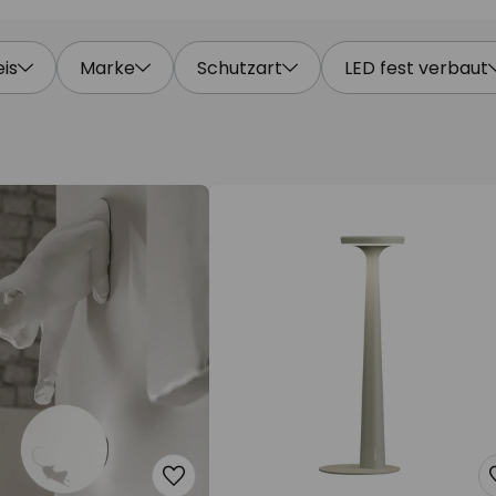
eis
Marke
Schutzart
LED fest verbaut