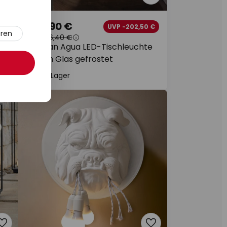
463,90 €
 €
UVP -202,50 €
eren
UVP
666,40 €
Karman Agua LED-Tischleuchte
Ø13cm Glas gefrostet
Auf Lager