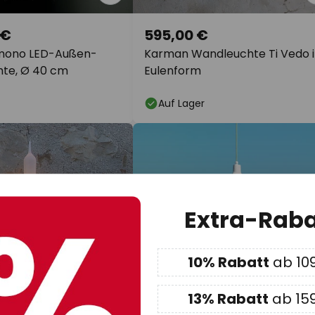
 €
595,00 €
mono LED-Außen-
Karman Wandleuchte Ti Vedo 
te, Ø 40 cm
Eulenform
Auf Lager
Extra-Raba
10% Rabatt
ab 10
13% Rabatt
ab 15