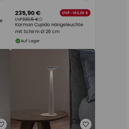
235,90 €
UVP -103,25 €
UVP
339,15 €
e
Karman Cupido Hängeleuchte
mit Schirm Ø 26 cm
Auf Lager