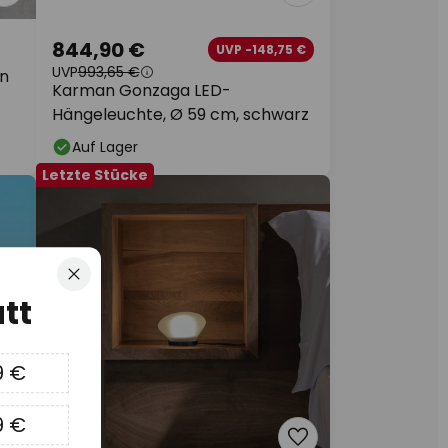
844,90 €
UVP -148,75 €
UVP
993,65 €
in
Karman Gonzaga LED-
Hängeleuchte, Ø 59 cm, schwarz
Auf Lager
Letzte Stücke
Schließen
tt
9 €
9 €