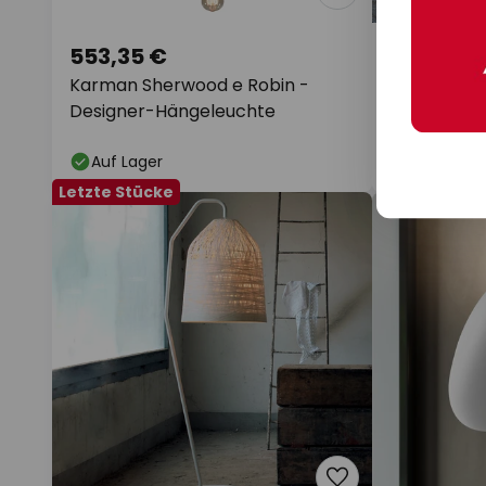
553,35 €
535,50 
Karman Sherwood e Robin -
Karman Nil
Designer-Hängeleuchte
Außenwand
Auf Lager
Auf Lager
Letzte Stücke