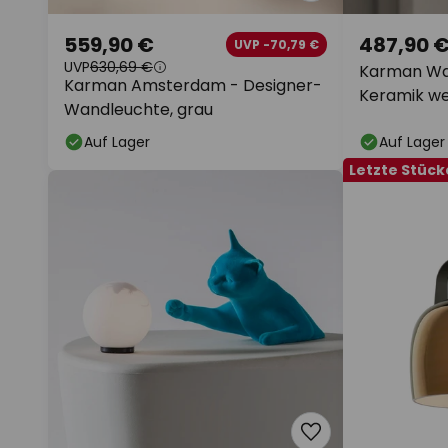
559,90 €
487,90 
UVP -70,79 €
UVP
630,69 €
Karman Wa
Karman Amsterdam - Designer-
Keramik wei
Wandleuchte, grau
Auf Lager
Auf Lager
Letzte Stück