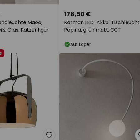
€
178,50 €
ndleuchte Maoo,
Karman LED-Akku-Tischleucht
ß, Glas, Katzenfigur
Papiria, grün matt, CCT
Auf Lager
e