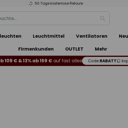
50 Tage kostenlose Retoure
Suche
leuchten
Leuchtmittel
Ventilatoren
Neu
Firmenkunden
OUTLET
Mehr
b 109 € & 13% ab 159 €
auf fast alles
Code:
RABATT
kop