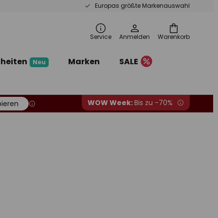
Europas größte Markenauswahl
Service
Anmelden
Warenkorb
heiten
Marken
SALE
Neu
WOW Week:
Bis zu -70%
ieren