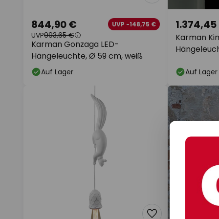
844,90 €
1.374,45
UVP -148,75 €
UVP
993,65 €
Karman Ki
Karman Gonzaga LED-
Hängeleuch
Hängeleuchte, Ø 59 cm, weiß
Auf Lager
Auf Lager