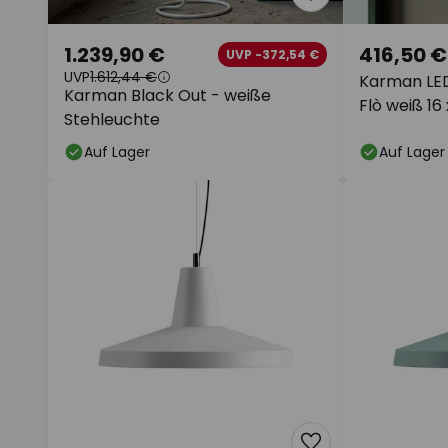
1.239,90 €
416,50 €
UVP -372,54 €
UVP
1.612,44 €
Karman L
Karman Black Out - weiße
Flò weiß 16
Stehleuchte
IP55
Auf Lager
Auf Lager