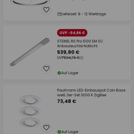
Lieferzeit: 8 - 12 Werktage
UVP -54,86 €
STEINEL RS Pro 5100 EM SC
Anbauleuchte Notlicht
539,90 €
UVP
594,76 €
Auf Lager
Paulmann LED-Einbauspot Coin Base
weiß 3er-Set 3000 K ZigBee
73,48 €
Auf Lager