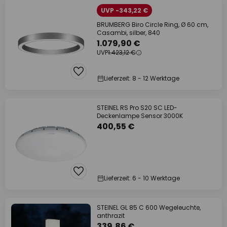
UVP -343,22 €
BRUMBERG Biro Circle Ring, Ø 60 cm,
Casambi, silber, 840
1.079,90 €
UVP
1.423,12 €
Lieferzeit: 8 - 12 Werktage
STEINEL RS Pro S20 SC LED-
Deckenlampe Sensor 3000K
400,55 €
Lieferzeit: 6 - 10 Werktage
STEINEL GL 85 C 600 Wegeleuchte,
anthrazit
339,86 €