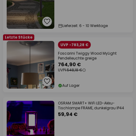
Lieferzeit: 6 - 10 Werktage
Letzte Stücke
UVP -783,28 €
Foscarini Twiggy Wood MyLight
Pendelleuchte greige
764,90 €
UVP
1.548,18 €
Auf Lager
OSRAM SMART+ WiFi LED-Akku-
Tischlampe FRAME, dunkelgrau IP44
59,94 €