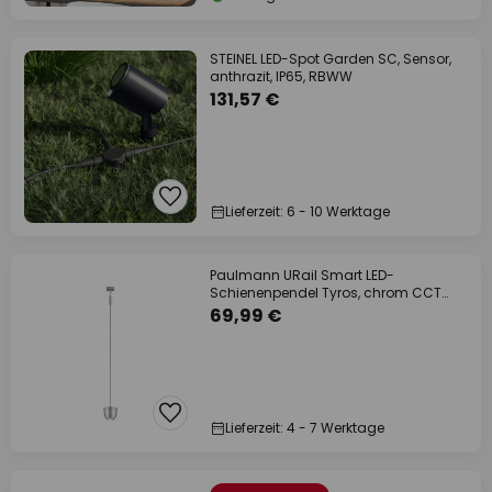
STEINEL LED-Spot Garden SC, Sensor,
anthrazit, IP65, RBWW
131,57 €
Lieferzeit: 6 - 10 Werktage
Paulmann URail Smart LED-
Schienenpendel Tyros, chrom CCT
RGB
69,99 €
Lieferzeit: 4 - 7 Werktage