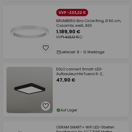
UVP -233,22 €
BRUMBERG Biro Circle Ring, Ø 60 cm,
Casambi, weiß, 830
1.189,90 €
UVP
1.423,12 €
Lieferzeit: 8 - 12 Werktage
EGLO connect Smart-LED-
Aufbauleuchte Fueva 6-Z,
schwarz,22cm
47,90 €
Auf Lager
OSRAM SMART+ WiFi LED-Streifen
Erweiterung 1m CCT RGB Matter