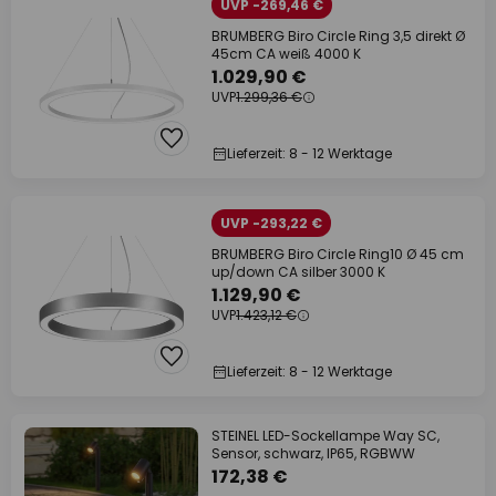
UVP -269,46 €
BRUMBERG Biro Circle Ring 3,5 direkt Ø
45cm CA weiß 4000 K
1.029,90 €
UVP
1.299,36 €
Lieferzeit: 8 - 12 Werktage
UVP -293,22 €
BRUMBERG Biro Circle Ring10 Ø 45 cm
up/down CA silber 3000 K
1.129,90 €
UVP
1.423,12 €
Lieferzeit: 8 - 12 Werktage
STEINEL LED-Sockellampe Way SC,
Sensor, schwarz, IP65, RGBWW
172,38 €