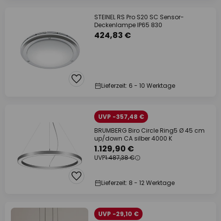
STEINEL RS Pro S20 SC Sensor-
Deckenlampe IP65 830
424,83 €
Lieferzeit: 6 - 10 Werktage
UVP -357,48 €
BRUMBERG Biro Circle Ring5 Ø 45 cm
up/down CA silber 4000 K
1.129,90 €
UVP
1.487,38 €
Lieferzeit: 8 - 12 Werktage
UVP -29,10 €