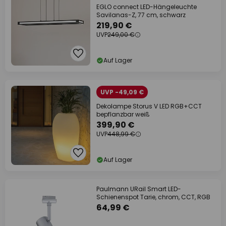
EGLO connect LED-Hängeleuchte
Savilanas-Z, 77 cm, schwarz
219,90 €
UVP
249,00 €
Auf Lager
UVP -49,09 €
Dekolampe Storus V LED RGB+CCT
bepflanzbar weiß
399,90 €
UVP
448,99 €
Auf Lager
Paulmann URail Smart LED-
Schienenspot Tarie, chrom, CCT, RGB
64,99 €