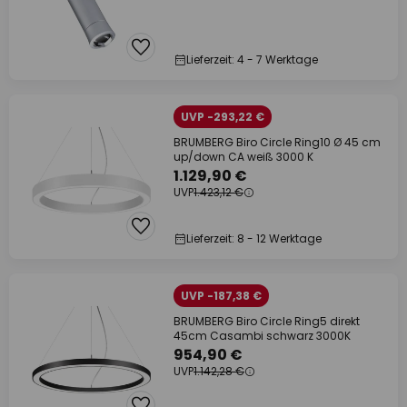
Lieferzeit: 4 - 7 Werktage
UVP -293,22 €
BRUMBERG Biro Circle Ring10 Ø 45 cm
up/down CA weiß 3000 K
1.129,90 €
UVP
1.423,12 €
Lieferzeit: 8 - 12 Werktage
UVP -187,38 €
BRUMBERG Biro Circle Ring5 direkt
45cm Casambi schwarz 3000K
954,90 €
UVP
1.142,28 €