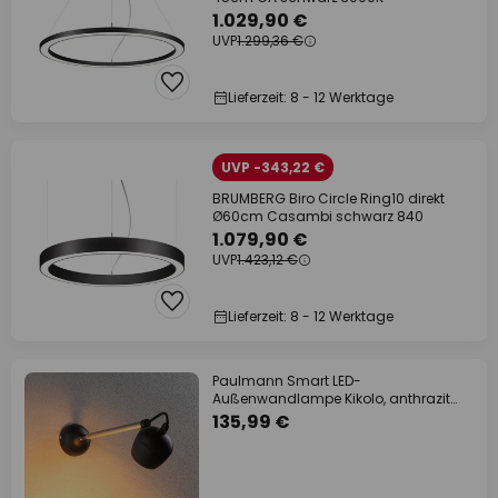
1.029,90 €
UVP
1.299,36 €
Lieferzeit: 8 - 12 Werktage
UVP -343,22 €
BRUMBERG Biro Circle Ring10 direkt
Ø60cm Casambi schwarz 840
1.079,90 €
UVP
1.423,12 €
Lieferzeit: 8 - 12 Werktage
Paulmann Smart LED-
Außenwandlampe Kikolo, anthrazit
CCT IP65
135,99 €