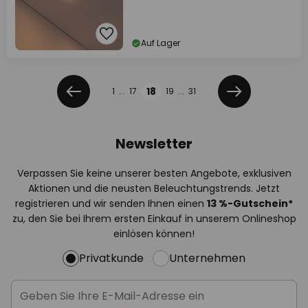
Auf Lager
Seite
Seite
18
1
...
17
19
...
31
Zurück
Weiter
Newsletter
Verpassen Sie keine unserer besten Angebote, exklusiven
Aktionen und die neusten Beleuchtungstrends. Jetzt
registrieren und wir senden Ihnen einen
13
%
-Gutschein*
zu, den Sie bei Ihrem ersten Einkauf in unserem Onlineshop
einlösen können!
Privatkunde
Unternehmen