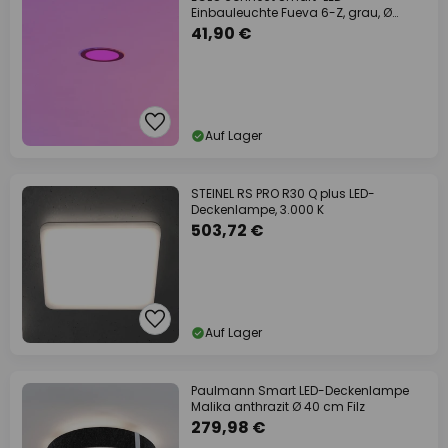
Einbauleuchte Fueva 6-Z, grau, Ø
16cm
41,90 €
Auf Lager
STEINEL RS PRO R30 Q plus LED-
Deckenlampe, 3.000 K
503,72 €
Auf Lager
Paulmann Smart LED-Deckenlampe
Malika anthrazit Ø 40 cm Filz
279,98 €