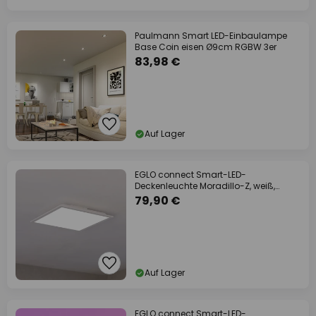
Paulmann Smart LED-Einbaulampe
Base Coin eisen Ø9cm RGBW 3er
83,98 €
Auf Lager
EGLO connect Smart-LED-
Deckenleuchte Moradillo-Z, weiß,
39cm
79,90 €
Auf Lager
EGLO connect Smart-LED-