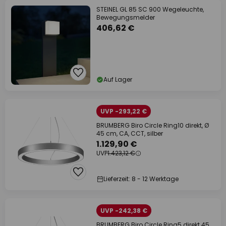
STEINEL GL 85 SC 900 Wegeleuchte,
Bewegungsmelder
406,62 €
Auf Lager
UVP -293,22 €
BRUMBERG Biro Circle Ring10 direkt, Ø
45 cm, CA, CCT, silber
1.129,90 €
UVP
1.423,12 €
Lieferzeit: 8 - 12 Werktage
UVP -242,38 €
BRUMBERG Biro Circle Ring5 direkt 45