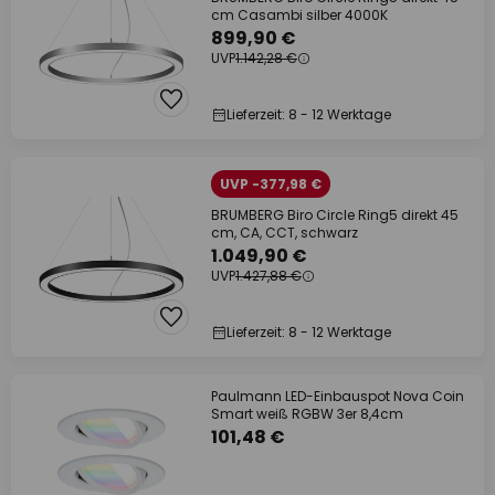
cm Casambi silber 4000K
899,90 €
UVP
1.142,28 €
Lieferzeit: 8 - 12 Werktage
UVP -377,98 €
BRUMBERG Biro Circle Ring5 direkt 45
cm, CA, CCT, schwarz
1.049,90 €
UVP
1.427,88 €
Lieferzeit: 8 - 12 Werktage
Paulmann LED-Einbauspot Nova Coin
Smart weiß RGBW 3er 8,4cm
101,48 €