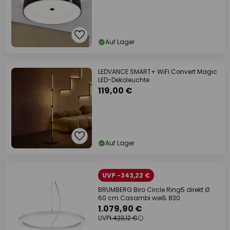
Auf Lager
LEDVANCE SMART+ WiFi Convert Magic
LED-Dekoleuchte
119,00 €
Auf Lager
UVP -343,22 €
BRUMBERG Biro Circle Ring5 direkt Ø
60 cm Casambi weiß 830
1.079,90 €
UVP
1.423,12 €