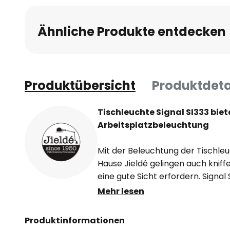
Ähnliche Produkte entdecken
Produktübersicht
Produktdeta
Tischleuchte Signal SI333 biete
Arbeitsplatzbeleuchtung
Mit der Beleuchtung der Tischleu
Hause Jieldé gelingen auch kniff
eine gute Sicht erfordern. Signal 
etwas grazilere Ausgabe der bek
Mehr lesen
Gründer des Familienunternehme
Jahr 1950 entwickelte. Sein Best
Produktinformationen
funktionale und dabei sehr flexib