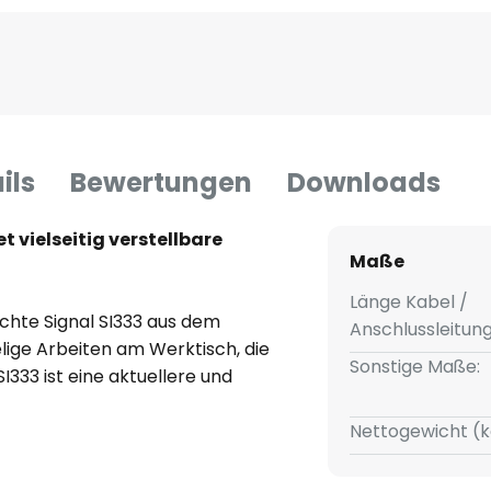
ils
Bewertungen
Downloads
t vielseitig verstellbare
Maße
Länge Kabel /
chte Signal SI333 aus dem
Anschlussleitun
elige Arbeiten am Werktisch, die
Sonstige Maße:
SI333 ist eine aktuellere und
annten Leuchte Loft, die der
ns aus Lyon (Frankreich) im
Nettogewicht (k
reben war es, eine hoch
el verstellbare