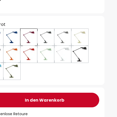
rot
In den Warenkorb
tenlose Retoure