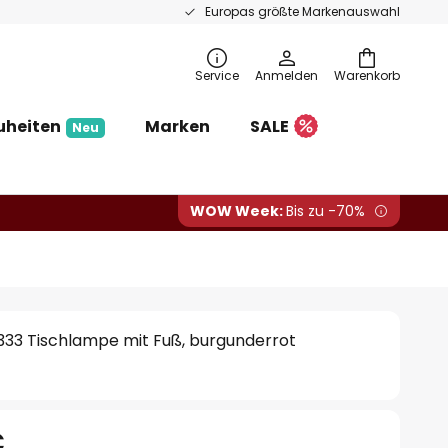
Europas größte Markenauswahl
Service
Anmelden
Warenkorb
uheiten
Marken
SALE
Neu
WOW Week:
Bis zu -70%
SI333 Tischlampe mit Fuß, burgunderrot
€