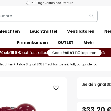
50 Tage kostenlose Retoure
Suche
leuchten
Leuchtmittel
Ventilatoren
Ne
Firmenkunden
OUTLET
Mehr
% ab 159 €
auf fast alles
Code:
RABATT
kopieren
hleuchten
Jieldé Signal SI333 Tischlampe mit Fuß, burgunderrot
Jieldé Signal 
333,20 