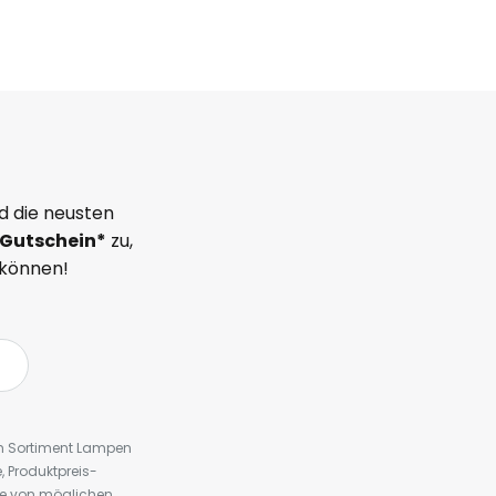
d die neusten
Gutschein*
zu,
 können!
em Sortiment Lampen
 Produktpreis-
te von möglichen