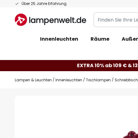
Zum
Über 25 Jahre Erfahrung
Inhalt
Finden
springen
Sie
Ihre
Innenleuchten
Räume
Außen
Leuchte...
EXTRA 10% ab 109 € & 13
Lampen & Leuchten
Innenleuchten
Tischlampen
Schreibtisc
Zum
Ende
der
Bildgalerie
springen