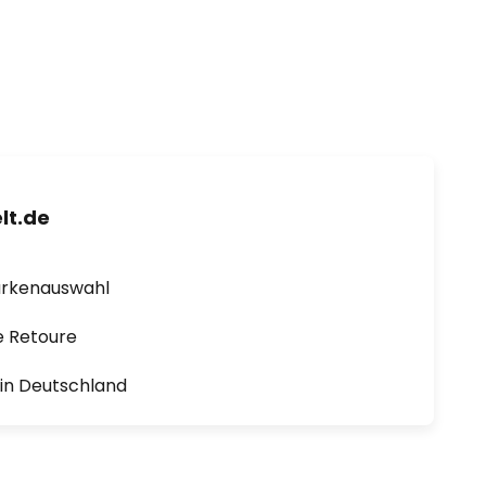
lt.de
arkenauswahl
e Retoure
1 in Deutschland