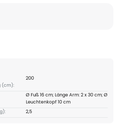
200
g (cm):
Ø Fuß 16 cm; Länge Arm: 2 x 30 cm; Ø
Leuchtenkopf 10 cm
g):
2,5