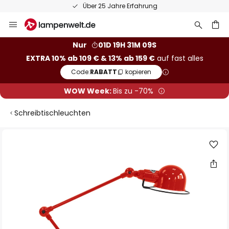
Über 25 Jahre Erfahrung
Zum
Inhalt
springen
he
Nur
01D 19H 31M 08S
EXTRA 10% ab 109 € & 13% ab 159 €
auf fast alles
Code:
RABATT
kopieren
WOW Week:
Bis zu -70%
Schreibtischleuchten
Zum
Ende
der
Bildgalerie
springen