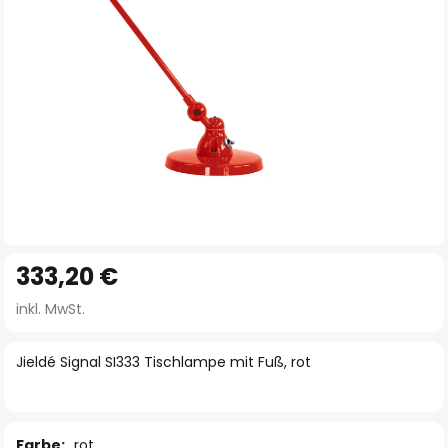
Zum
333,20 €
Anfang
der
inkl. MwSt.
Bildgalerie
springen
Jieldé Signal SI333 Tischlampe mit Fuß, rot
Farbe:
rot