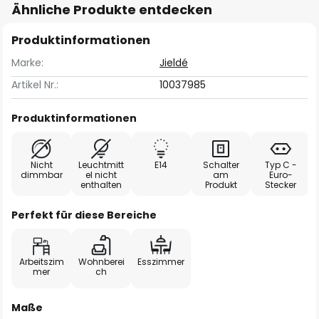
Ähnliche Produkte entdecken
Produktinformationen
Marke:
Jieldé
Artikel Nr.:
10037985
Produktinformationen
Nicht
Leuchtmitt
E14
Schalter
Typ C -
dimmbar
el nicht
am
Euro-
enthalten
Produkt
Stecker
Perfekt für diese Bereiche
Arbeitszim
Wohnberei
Esszimmer
mer
ch
Maße