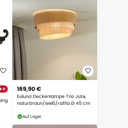
169,90 €
9 €
Euluna Deckenlampe Trio Jute,
ing
naturbraun/weiß/raffia Ø 45 cm
Auf Lager