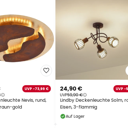
€
24,90 €
UVP -73,99 €
UVP -
€
UVP
59,90 €
leuchte Nevis, rund,
Lindby Deckenleuchte Solm, ro
raun-gold
Eisen, 3-flammig
Auf Lager