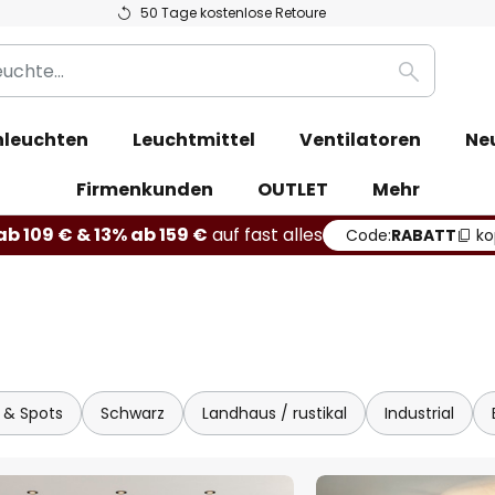
50 Tage kostenlose Retoure
Suche
leuchten
Leuchtmittel
Ventilatoren
Ne
Firmenkunden
OUTLET
Mehr
b 109 € & 13% ab 159 €
auf fast alles
Code:
RABATT
ko
r & Spots
Schwarz
Landhaus / rustikal
Industrial