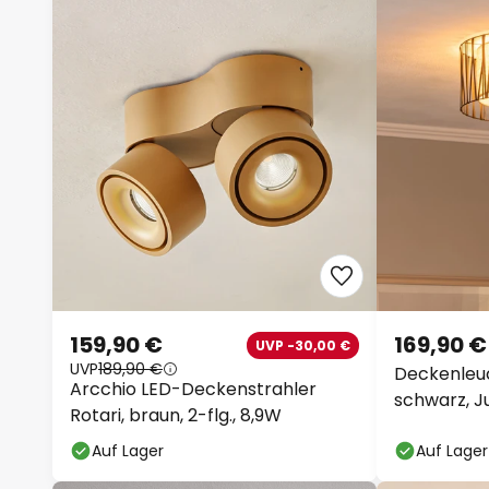
159,90 €
169,90 €
UVP -30,00 €
UVP
189,90 €
Deckenleu
Arcchio LED-Deckenstrahler
schwarz, J
Rotari, braun, 2-flg., 8,9W
Auf Lager
Auf Lager