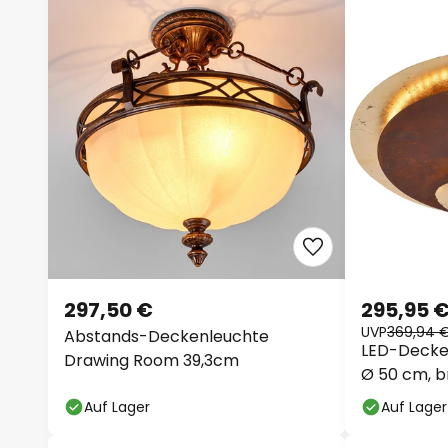
297,50 €
295,95 
UVP
369,94 
Abstands-Deckenleuchte
LED-Decken
Drawing Room 39,3cm
Ø 50 cm, b
Auf Lager
Auf Lager