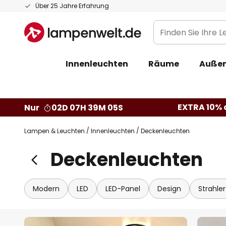
Zum
Über 25 Jahre Erfahrung
Inhalt
Finden
springen
Sie
Ihre
Innenleuchten
Räume
Außen
Leuchte...
EXTRA 10% a
Nur
02D 07H 39M 03S
Lampen & Leuchten
Innenleuchten
Deckenleuchten
Deckenleuchten
Modern
LED
LED-Panel
Design
Strahle