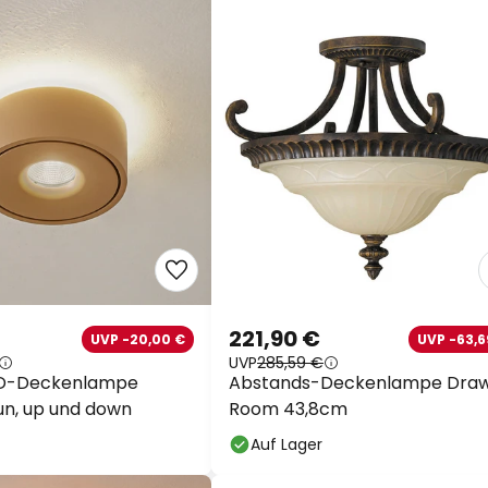
221,90 €
UVP -20,00 €
UVP -63,6
UVP
285,59 €
ED-Deckenlampe
Abstands-Deckenlampe Draw
aun, up und down
Room 43,8cm
Auf Lager