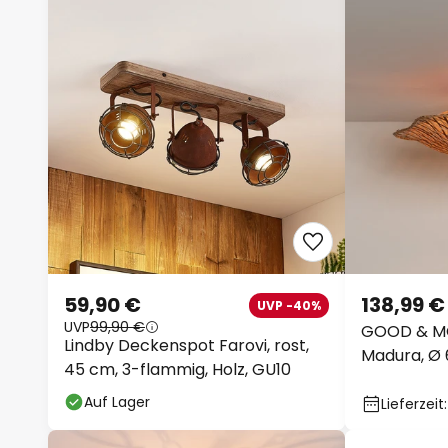
59,90 €
138,99 €
UVP -40%
UVP
99,90 €
GOOD & M
Lindby Deckenspot Farovi, rost,
Madura, Ø 
45 cm, 3-flammig, Holz, GU10
E27
Auf Lager
Lieferzeit