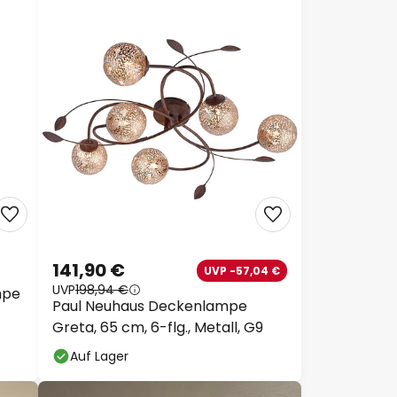
141,90 €
UVP -57,04 €
UVP
198,94 €
mpe
Paul Neuhaus Deckenlampe
Greta, 65 cm, 6-flg., Metall, G9
Auf Lager