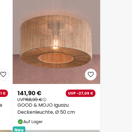
141,90 €
1 €
UVP -27,09 €
UVP
168,99 €
e
GOOD & MOJO Iguazu
Deckenleuchte, Ø 50 cm
Auf Lager
Neu