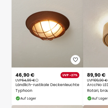
46,90 €
89,90 €
UVP -27%
UVP
64,99 €
UVP
109,90 €
Ländlich-rustikale Deckenleuchte
Arcchio L
Typhoon
Rotari, br
Auf Lager
Auf Lager