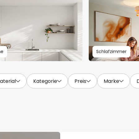
he
Schlafzimmer
aterial
Kategorie
Preis
Marke