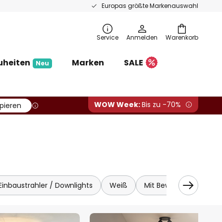
Europas größte Markenauswahl
Service
Anmelden
Warenkorb
uheiten
Marken
SALE
Neu
WOW Week:
Bis zu -70%
pieren
Einbaustrahler / Downlights
Weiß
Mit Bewegungsmelder