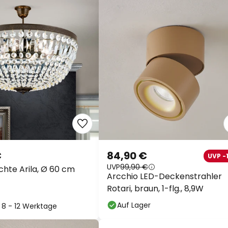
€
84,90 €
UVP -
UVP
99,90 €
hte Arila, Ø 60 cm
Arcchio LED-Deckenstrahler
Rotari, braun, 1-flg., 8,9W
Auf Lager
: 8 - 12 Werktage