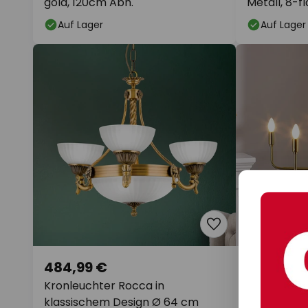
gold, 120cm Abh.
Metall, 8-f
Auf Lager
Auf Lager
484,99 €
189,90 €
UVP
219,90 €
Kronleuchter Rocca in
Lindby Kron
klassischem Design Ø 64 cm