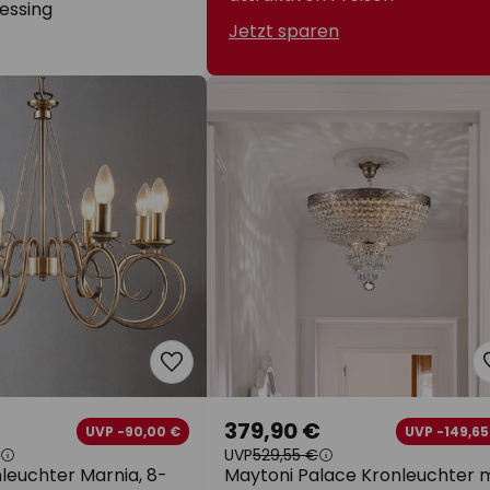
essing
Jetzt sparen
379,90 €
UVP -90,00 €
UVP -149,65
UVP
529,55 €
leuchter Marnia, 8-
Maytoni Palace Kronleuchter m