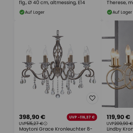
flg., Ø 40 cm, altmessing, E14
Therese, m
Auf Lager
Auf Lager
398,90 €
119,90 €
UVP -116,37 €
UVP
515,27 €
UVP
209,90 €
Maytoni Grace Kronleuchter 8-
Lindby Kron