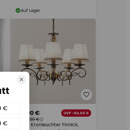
Auf Lager
Schließen
tt
9 €
159,90 €
 €
UVP -60,00 €
UVP
219,90 €
9 €
Lindby Kronleuchter Finnick,