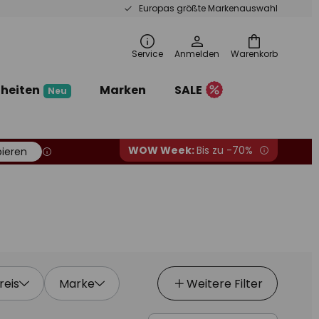
Europas größte Markenauswahl
Service
Anmelden
Warenkorb
heiten
Marken
SALE
Neu
WOW Week:
Bis zu -70%
ieren
reis
Marke
Weitere Filter