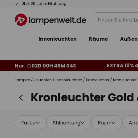
Zum
Über 25 Jahre Erfahrung
Inhalt
Finden
springen
Sie
Ihre
Innenleuchten
Räume
Außen
Leuchte...
EXTRA 10% a
Nur
02D 00H 48M 02S
Lampen & Leuchten
Innenleuchten
Kronleuchter
Kronleuchter
Kronleuchter Gold
Farbe
Stilrichtung
Raum
Anz