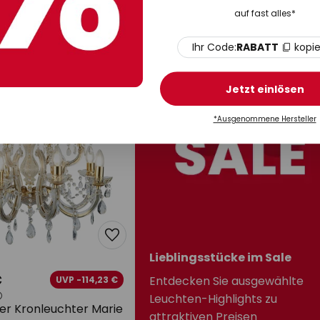
flg., Ø 70 cm, E14
messing, 10-flg., Ø 80 cm, E14
auf fast alles*
Auf Lager
Ihr Code:
RABATT
kopi
Jetzt einlösen
*Ausgenommene Hersteller
Lieblingsstücke im Sale
€
Entdecken Sie ausgewählte
UVP -114,23 €
Leuchten-Highlights zu
er Kronleuchter Marie
attraktiven Preisen