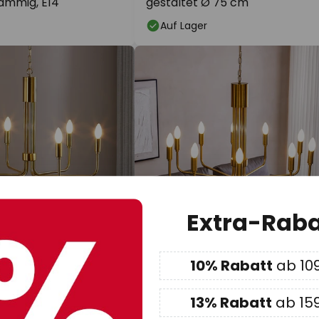
lammig, E14
gestaltet Ø 75 cm
Auf Lager
Extra-Raba
10% Rabatt
ab 10
269,90 €
UVP -30,00 €
UVP -30,00
UVP
299,90 €
13% Rabatt
ab 15
leuchter Elanova,
Lindby Kronleuchter Elanova,