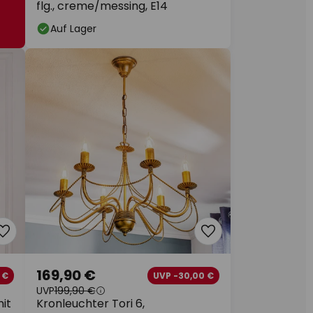
flg., creme/messing, E14
Auf Lager
169,90 €
 €
UVP -30,00 €
UVP
199,90 €
it
Kronleuchter Tori 6,