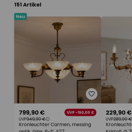
151 Artikel
Neu
799,90 €
229,90 €
UVP -150,00 €
UVP
949,90 €
UVP
289,90 €
Kronleuchter Carmen, messing
Kronleucht
antik, Glas, 6-fl., E27
Kristall, Ø