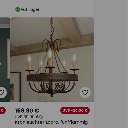
7
Auf Lager
169,90 €
 €
UVP -20,00 €
UVP
189,90 €
Kronleuchter Loara, fünfflammig