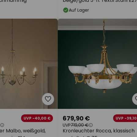
 fünfflammig
beige/gold 5-fl. Textil Stahl E2
Auf Lager
679,90 €
UVP -40,00 €
UVP -39,10
UVP
719,00 €
er Malbo, weißgold,
Kronleuchter Rocca, klassisch