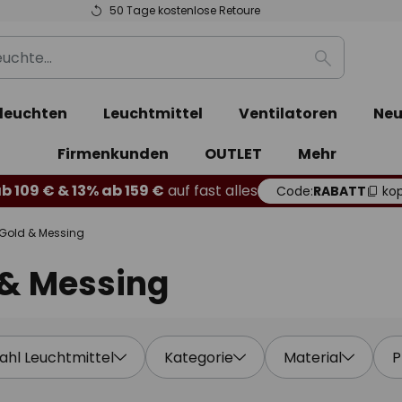
50 Tage kostenlose Retoure
Suche
leuchten
Leuchtmittel
Ventilatoren
Neu
Firmenkunden
OUTLET
Mehr
b 109 € & 13% ab 159 €
auf fast alles
Code:
RABATT
kop
 Gold & Messing
 & Messing
ahl Leuchtmittel
Kategorie
Material
P