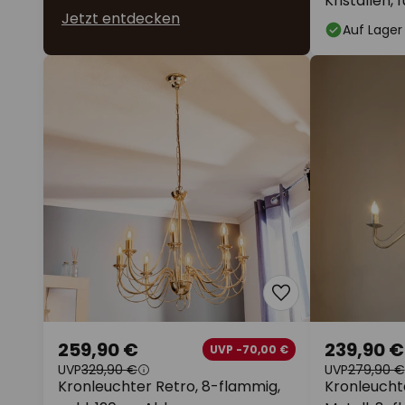
Kristallen,
Jetzt entdecken
Auf Lager
259,90 €
239,90 €
UVP -70,00 €
UVP
329,90 €
UVP
279,90 €
Kronleuchter Retro, 8-flammig,
Kronleucht