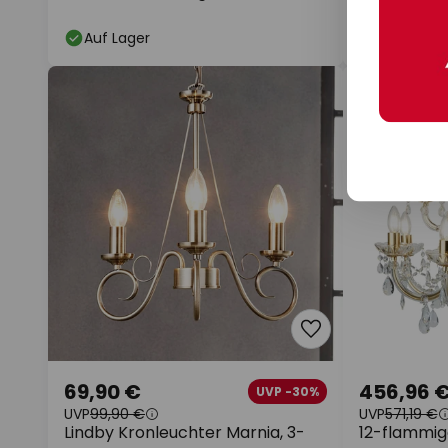
messing, 6-
Auf Lager
Auf Lager
69,90 €
456,96 
UVP -30%
UVP
99,90 €
UVP
571,19 €
Lindby Kronleuchter Marnia, 3-
12-flammig