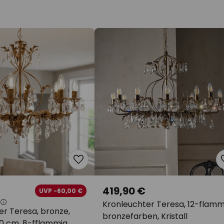
419,90 €
UVP -60,00 €
Kronleuchter Teresa, 12-flamm
er Teresa, bronze,
bronzefarben, Kristall
 70 cm, 8-fflammig