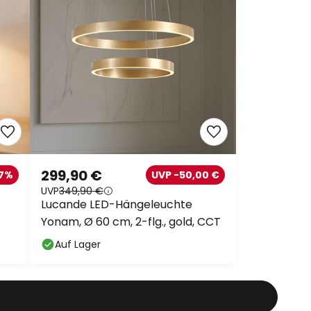
299,90 €
27%
UVP -50,00 €
UVP
349,90 €
Lucande LED-Hängeleuchte
Yonam, Ø 60 cm, 2-flg., gold, CCT
Auf Lager