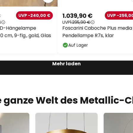
€
1.039,90 €
UVP -240,00 €
UVP -256,0
€
UVP
1.295,90 €
ED-Hängelampe
Foscarini Caboche Plus media
0 cm, 9-flg., gold, Glas
Pendellampe R7s, klar
Auf Lager
Mehr laden
e ganze Welt des Metallic-C