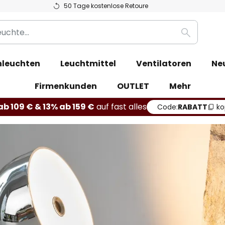
50 Tage kostenlose Retoure
Suche
leuchten
Leuchtmittel
Ventilatoren
Ne
Firmenkunden
OUTLET
Mehr
b 109 € & 13% ab 159 €
auf fast alles
Code:
RABATT
ko