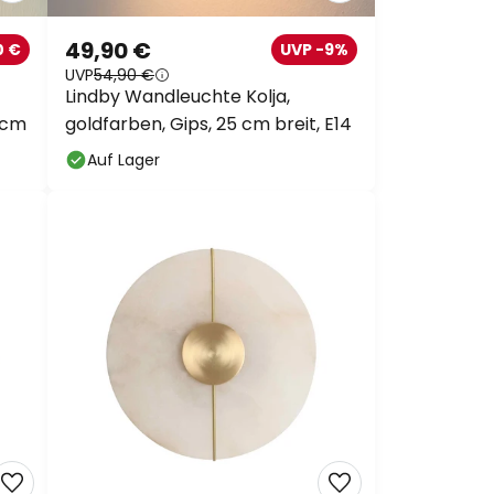
49,90 €
0 €
UVP -9%
UVP
54,90 €
Lindby Wandleuchte Kolja,
7cm
goldfarben, Gips, 25 cm breit, E14
Auf Lager