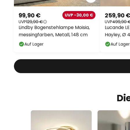
99,90 €
259,90 
UVP -30,00 €
UVP
129,90 €
UVP
499,90 
Lindby Bogenstehlampe Moisia,
Lucande L
messingfarben, Metall, 148 cm
Hayley, Ø 4
Auf Lager
Auf Lager
Di