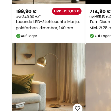
199,90 €
714,90 €
UVP -150,00 €
UVP
349,90 €
UVP
815,15 €
Lucande LED-Stehleuchte Marija,
Tom Dixon
goldfarben, dimmbar, 140 cm
Mini, Ø 28 
Auf Lager
Auf Lager