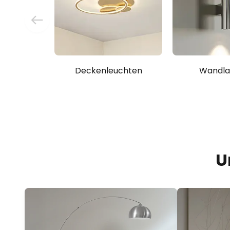
Deckenleuchten
Wandl
U