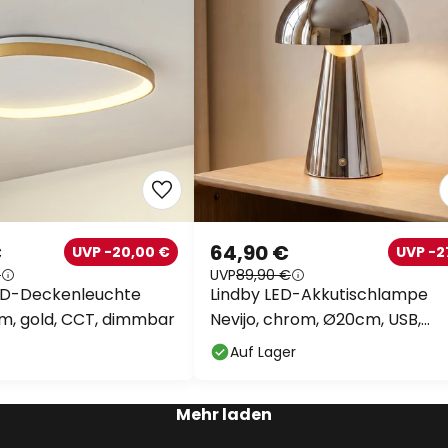
€
64,90 €
UVP -20,00 €
UVP -
€
UVP
89,90 €
ED-Deckenleuchte
Lindby LED-Akkutischlampe
cm, gold, CCT, dimmbar
Nevijo, chrom, Ø20cm, USB,
Dimmer
Auf Lager
Mehr laden