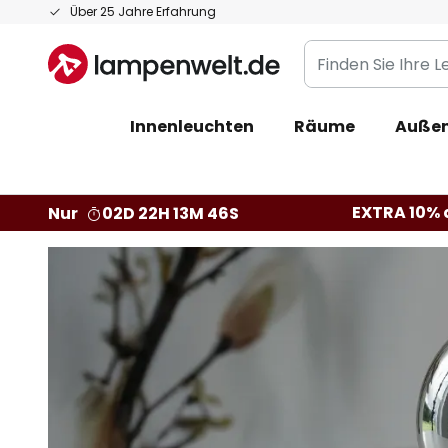
Zum
Über 25 Jahre Erfahrung
Inhalt
Finden
springen
Sie
Ihre
Innenleuchten
Räume
Außen
Leuchte...
EXTRA 10% a
Nur
02D 22H 13M 44S