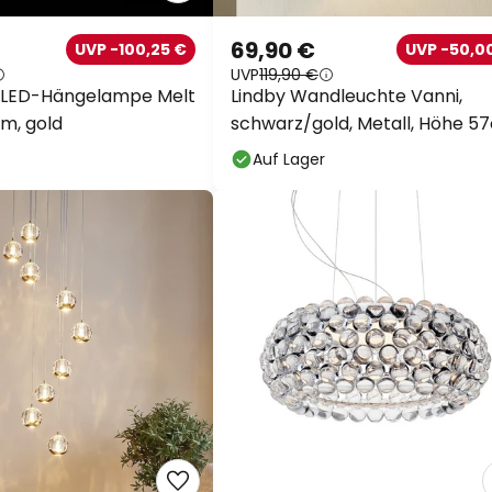
69,90 €
UVP -100,25 €
UVP -50,0
UVP
119,90 €
 LED-Hängelampe Melt
Lindby Wandleuchte Vanni,
cm, gold
schwarz/gold, Metall, Höhe 5
Auf Lager