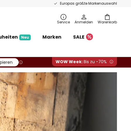
Europas größte Markenauswahl
Service
Anmelden
Warenkorb
uheiten
Marken
SALE
Neu
WOW Week:
Bis zu -70%
pieren