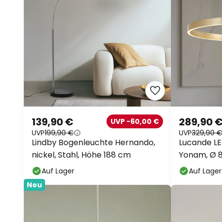
139,90 €
289,90 
UVP -60,00 €
UVP
199,90 €
UVP
329,90 
Lindby Bogenleuchte Hernando,
Lucande L
nickel, Stahl, Höhe 188 cm
Yonam, Ø 80
Auf Lager
Auf Lager
Neu