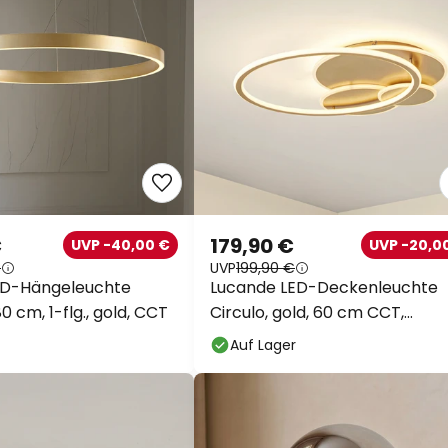
€
179,90 €
UVP -40,00 €
UVP -20,0
€
UVP
199,90 €
ED-Hängeleuchte
Lucande LED-Deckenleuchte
 cm, 1-flg., gold, CCT
Circulo, gold, 60 cm CCT,
dimmbar
Auf Lager