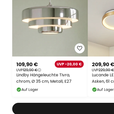
109,90 €
209,90 
UVP -20,00 €
UVP
129,90 €
UVP
229,90 
Lindby Hängeleuchte Tivra,
Lucande L
chrom, Ø 35 cm, Metall, E27
Asken, 61 
Auf Lager
Auf Lager