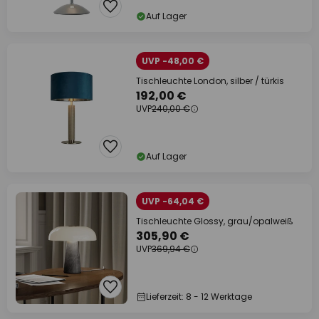
Auf Lager
UVP -48,00 €
Tischleuchte London, silber / türkis
192,00 €
UVP
240,00 €
Auf Lager
UVP -64,04 €
Tischleuchte Glossy, grau/opalweiß
305,90 €
UVP
369,94 €
Lieferzeit: 8 - 12 Werktage