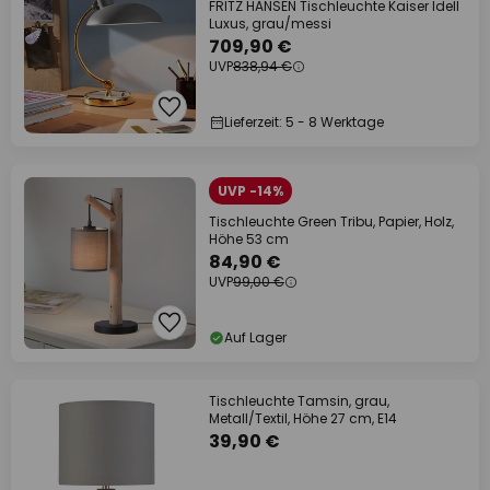
FRITZ HANSEN Tischleuchte Kaiser Idell
Luxus, grau/messi
709,90 €
UVP
838,94 €
Lieferzeit: 5 - 8 Werktage
UVP -14%
Tischleuchte Green Tribu, Papier, Holz,
Höhe 53 cm
84,90 €
UVP
99,00 €
Auf Lager
Tischleuchte Tamsin, grau,
Metall/Textil, Höhe 27 cm, E14
39,90 €