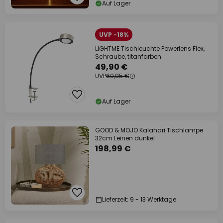
Auf Lager
UVP -18%
LIGHTME Tischleuchte Powerlens Flex,
Schraube, titanfarben
49,90 €
UVP
60,95 €
Auf Lager
GOOD & MOJO Kalahari Tischlampe
32cm Leinen dunkel
198,99 €
Lieferzeit: 9 - 13 Werktage