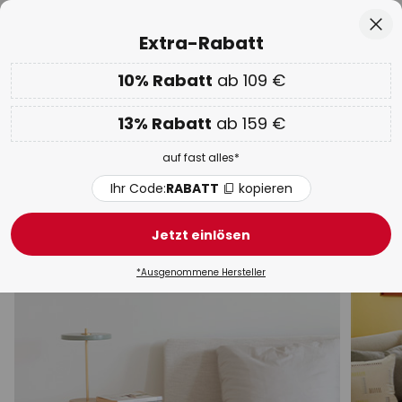
50 Tage kostenlose Retoure
Zum
Sch
Extra-Rabatt
Inhalt
springen
he
10% Rabatt
ab 109 €
Nur
02D 07H 31M 20S
EXTRA 10% ab 109 € & 13% ab 159 €
auf fast alles
13% Rabatt
ab 159 €
Code:
RABATT
kopieren
auf fast alles*
WOW Week:
Bis zu -70%
Ihr Code:
RABATT
kopieren
Tischlampen
Jetzt einlösen
Schreibtisch
Mit Schirm
Akku
LED
Klemmle
*Ausgenommene Hersteller