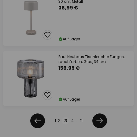
30 cm, Metall
36,99 €
Auf Lager
Paul Neuhaus Tischleuchte Fungus,
rauchfarben, Glas, 34 cm
156,95 €
Auf Lager
Seite
Seite
3
1
2
4
...
11
Zurück
Weiter