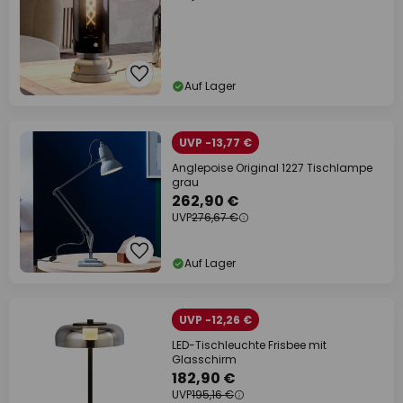
Auf Lager
UVP -13,77 €
Anglepoise Original 1227 Tischlampe
grau
262,90 €
UVP
276,67 €
Auf Lager
UVP -12,26 €
LED-Tischleuchte Frisbee mit
Glasschirm
182,90 €
UVP
195,16 €