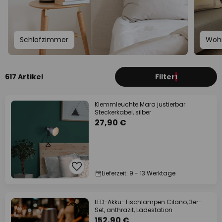
Schlafzimmer
Woh
617 Artikel
Filter
1
Klemmleuchte Mara justierbar
Steckerkabel, silber
27,90 €
Lieferzeit: 9 - 13 Werktage
LED-Akku-Tischlampen Cilano, 3er-
Set, anthrazit, Ladestation
152,90 €