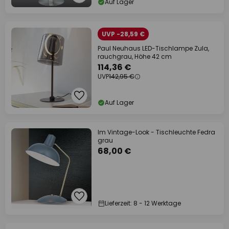
Auf Lager
UVP -28,59 €
Paul Neuhaus LED-Tischlampe Zula,
rauchgrau, Höhe 42 cm
114,36 €
UVP
142,95 €
Auf Lager
Im Vintage-Look - Tischleuchte Fedra
grau
68,00 €
Lieferzeit: 8 - 12 Werktage