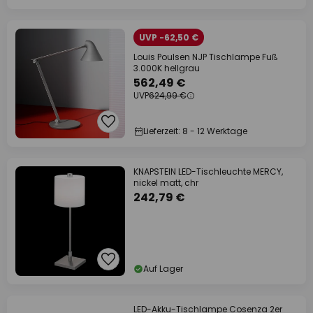
UVP -62,50 €
Louis Poulsen NJP Tischlampe Fuß
3.000K hellgrau
562,49 €
UVP
624,99 €
Lieferzeit: 8 - 12 Werktage
KNAPSTEIN LED-Tischleuchte MERCY,
nickel matt, chr
242,79 €
Auf Lager
LED-Akku-Tischlampe Cosenza 2er