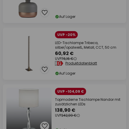
Auf Lager
UVP -20%
LED-Tischlampe Tribeca,
silber/opalweiß, Metall, CCT, 50 cm
60,92 €
UVP
76,16 €
Produktdatenblatt
Auf Lager
UVP -104,09 €
Topmoderne Tischlampe Nandor mit
zusätzlichen LEDs
138,90 €
UVP
242,99 €