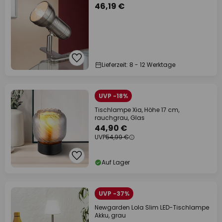
46,19 €
Lieferzeit: 8 - 12 Werktage
UVP -18%
Tischlampe Xia, Höhe 17 cm,
rauchgrau, Glas
44,90 €
UVP
54,99 €
Auf Lager
UVP -37%
Newgarden Lola Slim LED-Tischlampe
Akku, grau