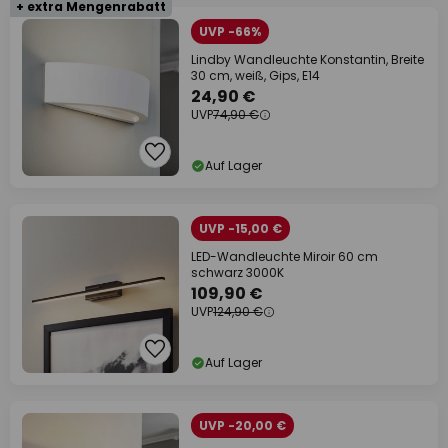
+ extra Mengenrabatt
UVP -66%
Lindby Wandleuchte Konstantin, Breite
30 cm, weiß, Gips, E14
24,90 €
UVP
74,90 €
Auf Lager
UVP -15,00 €
LED-Wandleuchte Miroir 60 cm
schwarz 3000K
109,90 €
UVP
124,90 €
Auf Lager
UVP -20,00 €