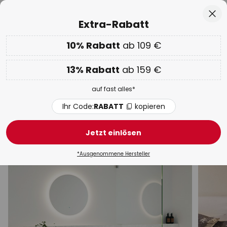
50 Tage kostenlose Retoure
Zum
Sch
Extra-Rabatt
Inhalt
springen
he
10% Rabatt
ab 109 €
Nur
01D 15H 00M 11S
EXTRA 10% ab 109 € & 13% ab 159 €
auf fast alles
13% Rabatt
ab 159 €
Code:
RABATT
kopieren
auf fast alles*
WOW Week:
Bis zu -70%
Ihr Code:
RABATT
kopieren
Wandleuchten
Jetzt einlösen
Modern
LED
Design
Gips
Mit Schalter
B
*Ausgenommene Hersteller