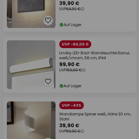
39,90 €
UVP
64,90 €
Auf Lager
UVP -60,00 €
Lindby LED-Bad-Wandleuchte Elanur,
weiß/chrom, 58 cm, IP44
99,90 €
UVP
159,90 €
Auf Lager
UVP -43%
Wandlampe Spiner weiß, Höhe 30 cm,
Stahl
39,90 €
UVP
69,90 €