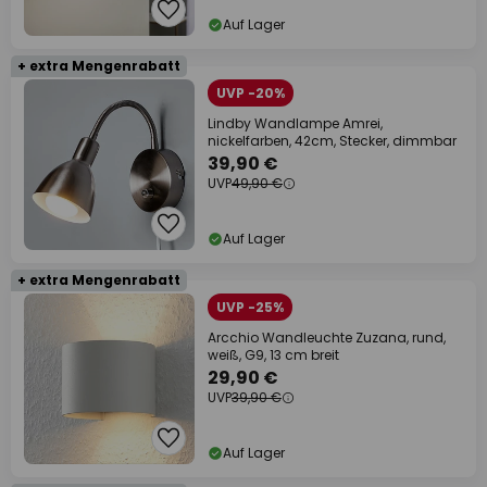
Auf Lager
+ extra Mengenrabatt
UVP -20%
Lindby Wandlampe Amrei,
nickelfarben, 42cm, Stecker, dimmbar
39,90 €
UVP
49,90 €
Auf Lager
+ extra Mengenrabatt
UVP -25%
Arcchio Wandleuchte Zuzana, rund,
weiß, G9, 13 cm breit
29,90 €
UVP
39,90 €
Auf Lager