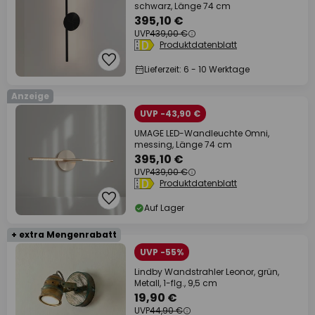
schwarz, Länge 74 cm
395,10 €
UVP
439,00 €
Produktdatenblatt
Lieferzeit: 6 - 10 Werktage
Anzeige
UVP -43,90 €
UMAGE LED-Wandleuchte Omni,
messing, Länge 74 cm
395,10 €
UVP
439,00 €
Produktdatenblatt
Auf Lager
+ extra Mengenrabatt
UVP -55%
Lindby Wandstrahler Leonor, grün,
Metall, 1-flg., 9,5 cm
19,90 €
UVP
44,90 €