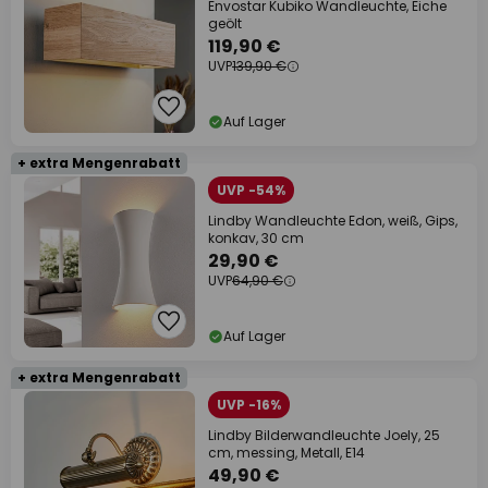
Envostar Kubiko Wandleuchte, Eiche
geölt
119,90 €
UVP
139,90 €
Auf Lager
+ extra Mengenrabatt
UVP -54%
Lindby Wandleuchte Edon, weiß, Gips,
konkav, 30 cm
29,90 €
UVP
64,90 €
Auf Lager
+ extra Mengenrabatt
UVP -16%
Lindby Bilderwandleuchte Joely, 25
cm, messing, Metall, E14
49,90 €