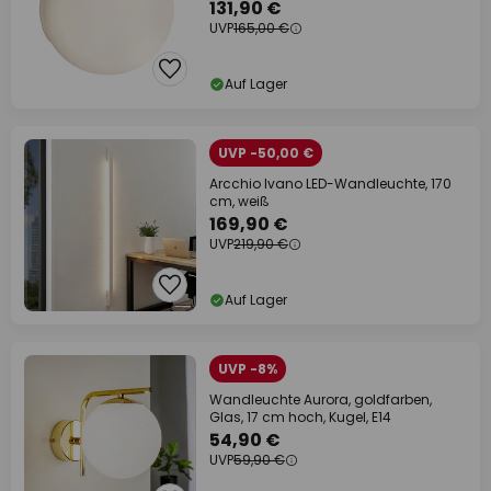
131,90 €
UVP
165,00 €
Auf Lager
UVP -50,00 €
Arcchio Ivano LED-Wandleuchte, 170
cm, weiß
169,90 €
UVP
219,90 €
Auf Lager
UVP -8%
Wandleuchte Aurora, goldfarben,
Glas, 17 cm hoch, Kugel, E14
54,90 €
UVP
59,90 €