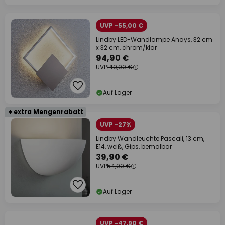
UVP -55,00 €
Lindby LED-Wandlampe Anays, 32 cm
x 32 cm, chrom/klar
94,90 €
UVP
149,90 €
Auf Lager
+ extra Mengenrabatt
UVP -27%
Lindby Wandleuchte Pascali, 13 cm,
E14, weiß, Gips, bemalbar
39,90 €
UVP
54,90 €
Auf Lager
UVP -47,90 €