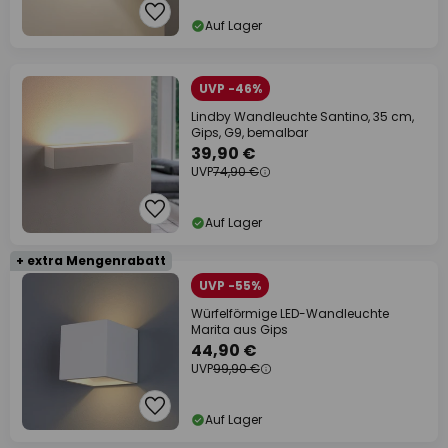
Auf Lager
UVP -46%
Lindby Wandleuchte Santino, 35 cm,
Gips, G9, bemalbar
39,90 €
UVP
74,90 €
Auf Lager
+ extra Mengenrabatt
UVP -55%
Würfelförmige LED-Wandleuchte
Marita aus Gips
44,90 €
UVP
99,90 €
Auf Lager