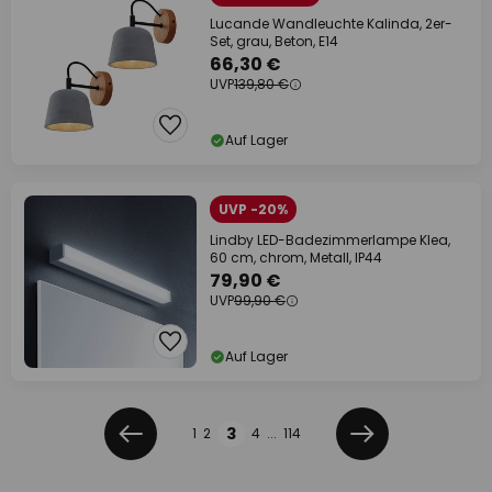
Lucande Wandleuchte Kalinda, 2er-
Set, grau, Beton, E14
66,30 €
UVP
139,80 €
Auf Lager
UVP -20%
Lindby LED-Badezimmerlampe Klea,
60 cm, chrom, Metall, IP44
79,90 €
UVP
99,90 €
Auf Lager
Seite
Seite
3
1
2
4
...
114
Zurück
Weiter