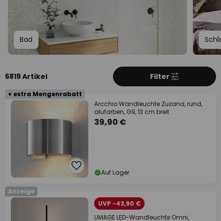
Bad
Schl
6819 Artikel
Filter
+ extra Mengenrabatt
Arcchio Wandleuchte Zuzana, rund,
alufarben, G9, 13 cm breit
39,90 €
Auf Lager
Anzeige
UVP -43,90 €
UMAGE LED-Wandleuchte Omni,