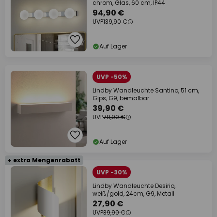
chrom, Glas, 60 cm, IP44
94,90 €
UVP
139,90 €
Auf Lager
UVP -50%
Lindby Wandleuchte Santino, 51 cm,
Gips, G9, bemalbar
39,90 €
UVP
79,90 €
Auf Lager
+ extra Mengenrabatt
UVP -30%
Lindby Wandleuchte Desirio,
weiß/gold, 24cm, G9, Metall
27,90 €
UVP
39,90 €