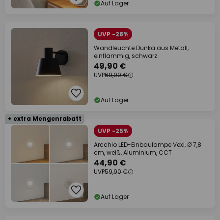
Auf Lager
UVP -28%
Wandleuchte Dunka aus Metall,
einflammig, schwarz
49,90 €
UVP
69,90 €
Auf Lager
+ extra Mengenrabatt
UVP -25%
Arcchio LED-Einbaulampe Vexi, Ø 7,8
cm, weiß, Aluminium, CCT
44,90 €
UVP
59,90 €
Auf Lager