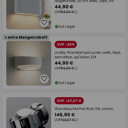
abgerundet, 25 cm, weiß, Gips, G9
44,90 €
UVP
54,90 €
Auf Lager
+ extra Mengenrabatt
UVP -25%
Lindby Wandlampe Lucien, weiß, Gips,
bemalbar, up/down, E14
44,90 €
UVP
59,90 €
Auf Lager
UVP -47,07 €
Wandleuchte Puk Wall, G9, chrom
146,90 €
UVP
193,97 €