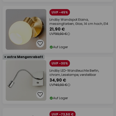
UVP -45%
Lindby Wandspot Elaina,
messingfarben, Glas, 14 cm hoch, E14
21,90 €
UVP
39,90 €
Auf Lager
+ extra Mengenrabatt
UVP -30%
Lindby LED-Wandleuchte Berfin,
chrom, Leselampe, verstellbar
34,90 €
UVP
49,90 €
Auf Lager
UVP -73,50 €