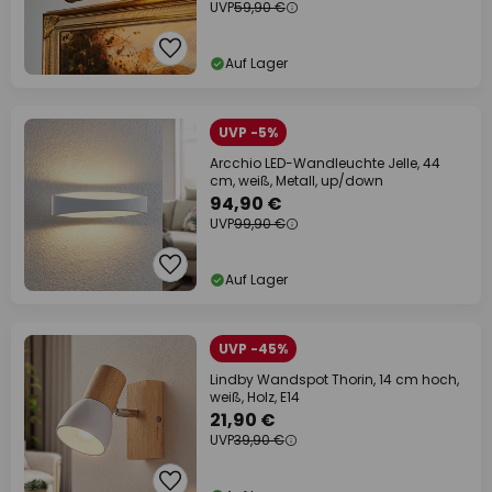
UVP
59,90 €
Auf Lager
UVP -5%
Arcchio LED-Wandleuchte Jelle, 44
cm, weiß, Metall, up/down
94,90 €
UVP
99,90 €
Auf Lager
UVP -45%
Lindby Wandspot Thorin, 14 cm hoch,
weiß, Holz, E14
21,90 €
UVP
39,90 €