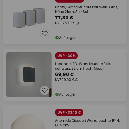
Lindby Wandleuchte Phil, weiß, Glas,
Höhe 21cm, 3er-Set
77,80 €
UVP
125,70 €
Auf Lager
UVP -30%
Lucande LED-Wandleuchte Elrik,
schwarz, 22 cm hoch, Metall
69,90 €
UVP
99,90 €
Auf Lager
UVP -33,10 €
Artemide Dioscuri Wandleuchte, IP44,
Ø 14 cm