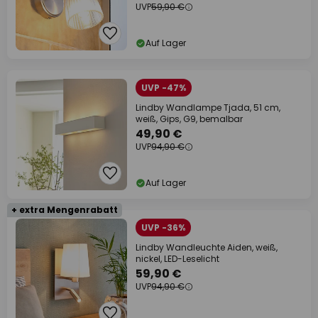
UVP
59,90 €
Auf Lager
UVP -47%
Lindby Wandlampe Tjada, 51 cm,
weiß, Gips, G9, bemalbar
49,90 €
UVP
94,90 €
Auf Lager
+ extra Mengenrabatt
UVP -36%
Lindby Wandleuchte Aiden, weiß,
nickel, LED-Leselicht
59,90 €
UVP
94,90 €