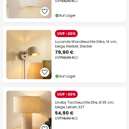
UVP
34,90 €
Auf Lager
UVP -20%
Lucande Wandleuchte Silka, 14 cm,
beige, flexibel, Stecker
79,90 €
UVP
99,90 €
Auf Lager
UVP -30%
Lindby Tischleuchte Elfie, Ø 35 cm,
beige, Leinen, E27
54,90 €
UVP
78,90 €