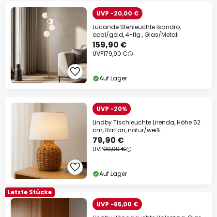
UVP -20,00 €
Lucande Stehleuchte Isandro,
opal/gold, 4-flg., Glas/Metall
159,90 €
UVP
179,90 €
Auf Lager
UVP -20%
Lindby Tischleuchte Lirenda, Höhe 52
cm, Rattan, natur/weiß
79,90 €
UVP
99,90 €
Auf Lager
Letzte Stücke
UVP -65,00 €