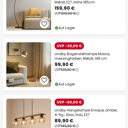
Metall, E27, Höhe 185cm
159,90 €
UVP
239,90 €
Auf Lager
UVP -30,00 €
Lindby Bogenstehlampe Moisia,
messingfarben, Metall, 148 cm
99,90 €
UVP
129,90 €
Auf Lager
UVP -60,00 €
Lindby Hängelampe Enrique, amber,
4-flg., Glas, Holz, E27
89,90 €
UVP
149,90 €