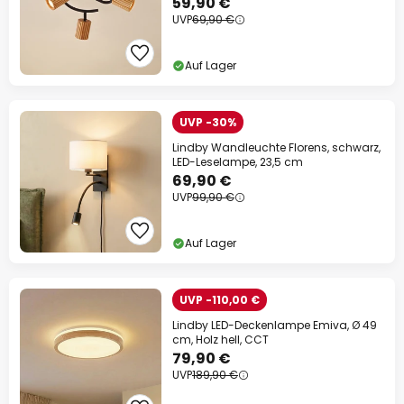
59,90 €
UVP
69,90 €
Auf Lager
UVP -30%
Lindby Wandleuchte Florens, schwarz,
LED-Leselampe, 23,5 cm
69,90 €
UVP
99,90 €
Auf Lager
UVP -110,00 €
Lindby LED-Deckenlampe Emiva, Ø 49
cm, Holz hell, CCT
79,90 €
UVP
189,90 €