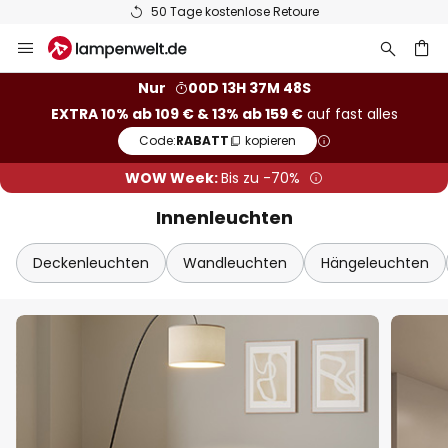
50 Tage kostenlose Retoure
Zum
Sch
Extra-Rabatt
Inhalt
springen
he
10% Rabatt
ab 109 €
Nur
00D 13H 37M 46S
EXTRA 10% ab 109 € & 13% ab 159 €
auf fast alles
13% Rabatt
ab 159 €
Code:
RABATT
kopieren
auf fast alles*
WOW Week:
Bis zu -70%
Ihr Code:
RABATT
kopieren
Innenleuchten
Jetzt einlösen
Deckenleuchten
Wandleuchten
Hängeleuchten
*Ausgenommene Hersteller