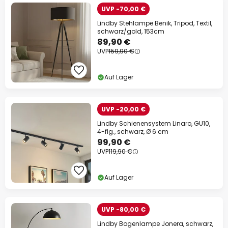
UVP -70,00 €
Lindby Stehlampe Benik, Tripod, Textil,
schwarz/gold, 153cm
89,90 €
UVP
159,90 €
Auf Lager
UVP -20,00 €
Lindby Schienensystem Linaro, GU10,
4-flg., schwarz, Ø 6 cm
99,90 €
UVP
119,90 €
Auf Lager
UVP -80,00 €
Lindby Bogenlampe Jonera, schwarz,