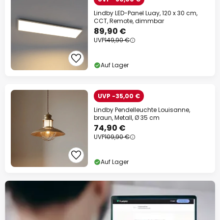
Lindby LED-Panel Luay, 120 x 30 cm,
CCT, Remote, dimmbar
89,90 €
UVP
149,90 €
Auf Lager
UVP -35,00 €
Lindby Pendelleuchte Louisanne,
braun, Metall, Ø 35 cm
74,90 €
UVP
109,90 €
Auf Lager