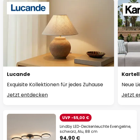
Lucande
Kartell
Exquisite Kollektionen für jedes Zuhause
Neue Li
Jetzt entdecken
Jetzt 
UVP -55,00 €
Lindby LED-Deckenleuchte Evengeline,
schwarz, Alu, 88 cm
94,90 €