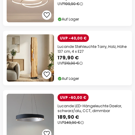
UVP
199,90 €
Auf Lager
UVP -40,00 €
Lucande Stehleuchte Tarry, Holz, Höhe
137 cm, 4 x E27
179,90 €
UVP
219,90 €
Auf Lager
UVP -60,00 €
Lucande LED-Hängeleuchte Daelor,
schwarz/alu, CCT, dimmbar
189,90 €
UVP
249,90 €