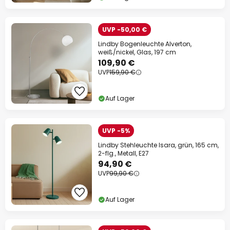
UVP -50,00 €
Lindby Bogenleuchte Alverton,
weiß/nickel, Glas, 197 cm
109,90 €
UVP
159,90 €
Auf Lager
UVP -5%
Lindby Stehleuchte Isara, grün, 165 cm,
2-flg., Metall, E27
94,90 €
UVP
99,90 €
Auf Lager