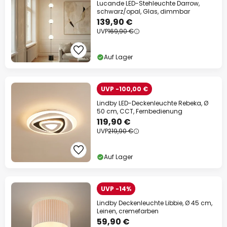
Lucande LED-Stehleuchte Darrow,
schwarz/opal, Glas, dimmbar
139,90 €
UVP
169,90 €
Auf Lager
UVP -100,00 €
Lindby LED-Deckenleuchte Rebeka, Ø
50 cm, CCT, Fernbedienung
119,90 €
UVP
219,90 €
Auf Lager
UVP -14%
Lindby Deckenleuchte Libbie, Ø 45 cm,
Leinen, cremefarben
59,90 €