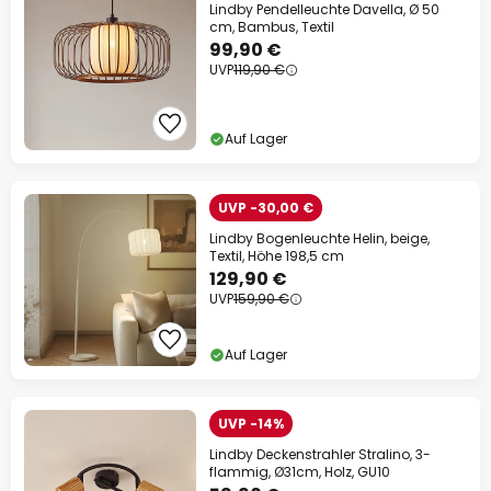
Lindby Pendelleuchte Davella, Ø 50
cm, Bambus, Textil
99,90 €
UVP
119,90 €
Auf Lager
UVP -30,00 €
Lindby Bogenleuchte Helin, beige,
Textil, Höhe 198,5 cm
129,90 €
UVP
159,90 €
Auf Lager
UVP -14%
Lindby Deckenstrahler Stralino, 3-
flammig, Ø31cm, Holz, GU10