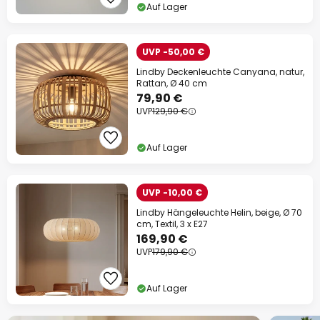
Auf Lager
UVP -50,00 €
Lindby Deckenleuchte Canyana, natur,
Rattan, Ø 40 cm
79,90 €
UVP
129,90 €
Auf Lager
UVP -10,00 €
Lindby Hängeleuchte Helin, beige, Ø 70
cm, Textil, 3 x E27
169,90 €
UVP
179,90 €
Auf Lager