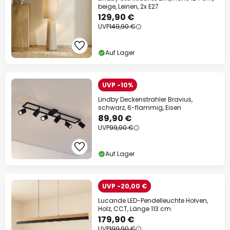
beige, Leinen, 2x E27
129,90 €
UVP
149,90 €
Auf Lager
UVP -10%
Lindby Deckenstrahler Bravius,
schwarz, 6-flammig, Eisen
89,90 €
UVP
99,90 €
Auf Lager
UVP -20,00 €
Lucande LED-Pendelleuchte Holven,
Holz, CCT, Länge 113 cm
179,90 €
UVP
199,90 €