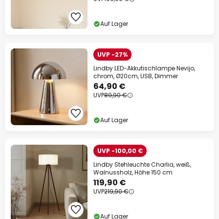
Auf Lager
UVP -27%
Lindby LED-Akkutischlampe Nevijo,
chrom, Ø20cm, USB, Dimmer
64,90 €
UVP
89,90 €
Auf Lager
UVP -100,00 €
Lindby Stehleuchte Charlia, weiß,
Walnussholz, Höhe 150 cm
119,90 €
UVP
219,90 €
Auf Lager