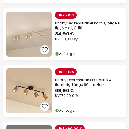
UVP -15%
Lindby Deckenstrahler Kardis, beige, 6-
flg., Metall, GU10
84,90 €
UVP
99,90 €
Auf Lager
UVP -12%
Lindby Deckenstrahler Stralino, 4-
flammig, Länge 60 cm, Holz
69,90 €
UVP
79,90 €
Auf Lager
UVP -60,00 €