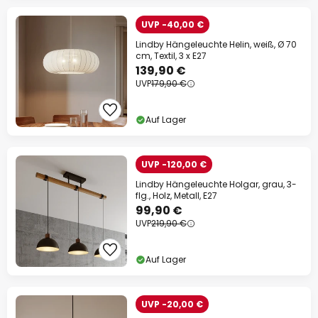
UVP -40,00 €
Lindby Hängeleuchte Helin, weiß, Ø 70
cm, Textil, 3 x E27
139,90 €
UVP
179,90 €
Auf Lager
UVP -120,00 €
Lindby Hängeleuchte Holgar, grau, 3-
flg., Holz, Metall, E27
99,90 €
UVP
219,90 €
Auf Lager
UVP -20,00 €