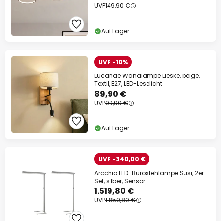
UVP
149,90 €
Auf Lager
UVP -10%
Lucande Wandlampe Lieske, beige,
Textil, E27, LED-Leselicht
89,90 €
UVP
99,90 €
Auf Lager
UVP -340,00 €
Arcchio LED-Bürostehlampe Susi, 2er-
Set, silber, Sensor
1.519,80 €
UVP
1.859,80 €