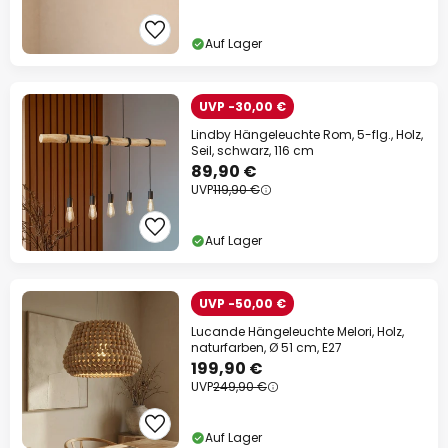
Auf Lager
UVP -30,00 €
Lindby Hängeleuchte Rom, 5-flg., Holz,
Seil, schwarz, 116 cm
89,90 €
UVP
119,90 €
Auf Lager
UVP -50,00 €
Lucande Hängeleuchte Melori, Holz,
naturfarben, Ø 51 cm, E27
199,90 €
UVP
249,90 €
Auf Lager