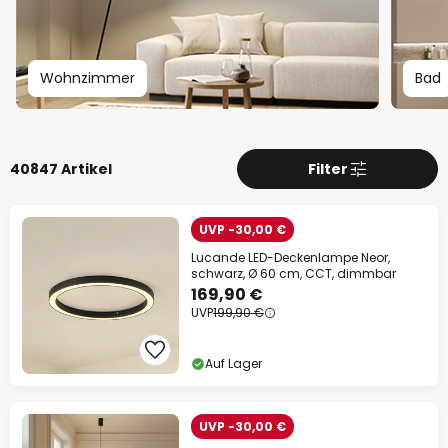
Wohnzimmer
Bad
40847 Artikel
Filter
UVP -30,00 €
Lucande LED-Deckenlampe Neor,
schwarz, Ø 60 cm, CCT, dimmbar
169,90 €
UVP
199,90 €
Auf Lager
UVP -30,00 €