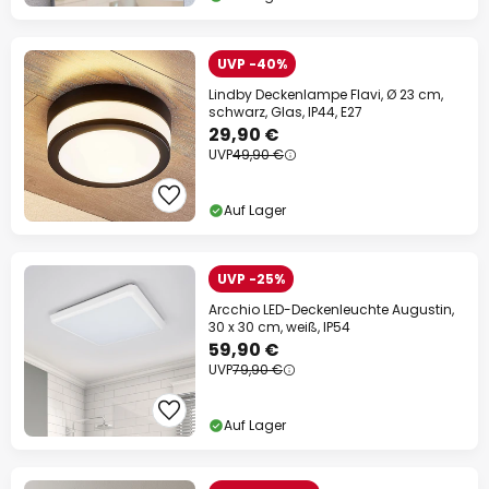
UVP -40%
Lindby Deckenlampe Flavi, Ø 23 cm,
schwarz, Glas, IP44, E27
29,90 €
UVP
49,90 €
Auf Lager
UVP -25%
Arcchio LED-Deckenleuchte Augustin,
30 x 30 cm, weiß, IP54
59,90 €
UVP
79,90 €
Auf Lager