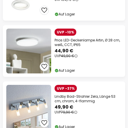
Auf Lager
UVP -10%
Prios LED-Deckenlampe Artin, Ø 28 cm,
weiß, CCT, IP65
44,90 €
UVP
49,90 €
Auf Lager
UVP -37%
Lindby Bad-Strahler Zela, Länge 53
cm, chrom, 4-flammig
49,90 €
UVP
79,90 €
Auf Lager