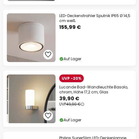
LED-Deckenstrahler Sputnik IP65 Ø 14,5
cm weiß
155,99 €
Auf Lager
UVP -20%
Lucande Bad-Wandleuchte Basolo,
chrom, Höhe 17,2 cm, Glas
39,90 €
UVP
49,90 €
Auf Lager
Philips SuperSlim LED-Deckenlampe,