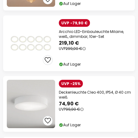
Auf Lager
UVP -79,90 €
Arcchio LED-Einbauleuchte Milaine,
weiß, dimmbar, 10er-Set
219,10 €
UVP
299,00 €
Auf Lager
UVP -25%
Deckenleuchte Cleo 400, IP54, Ø 40 cm
weiß
74,90 €
UVP
99,90 €
Auf Lager