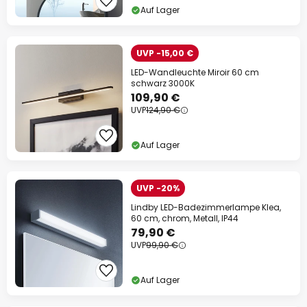
Auf Lager
UVP -15,00 €
LED-Wandleuchte Miroir 60 cm
schwarz 3000K
109,90 €
UVP
124,90 €
Auf Lager
UVP -20%
Lindby LED-Badezimmerlampe Klea,
60 cm, chrom, Metall, IP44
79,90 €
UVP
99,90 €
Auf Lager