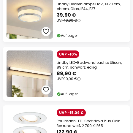
Lindby Deckenlampe Flavi, Ø 23 cm,
chrom, Glas, IP44, E27
39,90 €
UVP
49,90 €
Auf Lager
UVP -10%
Lindby LED-Badwandleuchte Ulisan,
89 cm, schwarz, eckig
89,90 €
UVP
99,90 €
Auf Lager
UVP -15,09 €
Paulmann LED-Spot Nova Plus Coin
3er rund weiß 2.700 K IP65
122,90 €