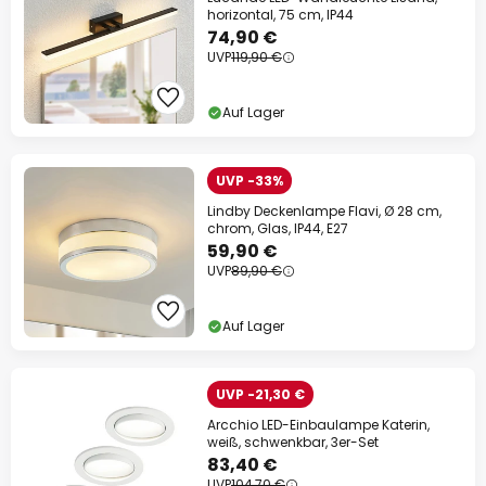
horizontal, 75 cm, IP44
74,90 €
UVP
119,90 €
Auf Lager
UVP -33%
Lindby Deckenlampe Flavi, Ø 28 cm,
chrom, Glas, IP44, E27
59,90 €
UVP
89,90 €
Auf Lager
UVP -21,30 €
Arcchio LED-Einbaulampe Katerin,
weiß, schwenkbar, 3er-Set
83,40 €
UVP
104,70 €