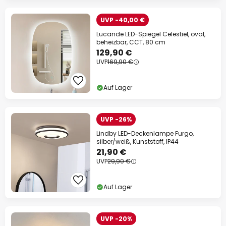
UVP -40,00 €
Lucande LED-Spiegel Celestiel, oval,
beheizbar, CCT, 80 cm
129,90 €
UVP
169,90 €
Auf Lager
UVP -26%
Lindby LED-Deckenlampe Furgo,
silber/weiß, Kunststoff, IP44
21,90 €
UVP
29,90 €
Auf Lager
UVP -20%