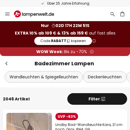
50 Tage kostenlose Retoure
Zum
Inhalt
springen
he
Nur
02D 17H 22M 50S
EXTRA 10% ab 109 € & 13% ab 159 €
auf fast alles
Code:
RABATT
kopieren
WOW Week:
Bis zu -70%
Badezimmer Lampen
Wandleuchten & Spiegelleuchten
Deckenleuchten
2046 Artikel
Filter
UVP -63%
Lindby Bad-Wandleuchte Kara, 21 cm
hoch, Glas, IP44, G9