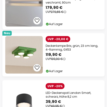
verchromt, 90cm
179,90 €
UVP
279,65 €
Auf Lager
Neu
UVP -20,00 €
Deckenlampe Brix, grün, 23 cm lang,
4-flammig, GX53
119,90 €
UVP
139,90 €
Auf Lager
UVP -20%
LED-Deckenspot Landon Smart,
schwarz, Höhe 8,2 cm
39,90 €
UVP
49,95 €