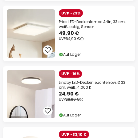
UVP -23%
Prios LED-Deckenlampe Artin, 33 cm,
weiß, eckig, Sensor
49,90 €
UVP
64,90 €
Auf Lager
UVP -16%
Lindby LED-Deckenleuchte Eovi, Ø 33
cm, weiß, 4.000 K
24,90 €
UVP
29,90 €
Auf Lager
UVP -33,10 €