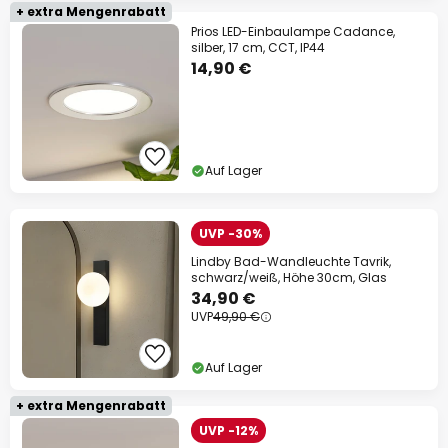
+ extra Mengenrabatt
Prios LED-Einbaulampe Cadance,
silber, 17 cm, CCT, IP44
14,90 €
Auf Lager
UVP -30%
Lindby Bad-Wandleuchte Tavrik,
schwarz/weiß, Höhe 30cm, Glas
34,90 €
UVP
49,90 €
Auf Lager
+ extra Mengenrabatt
UVP -12%