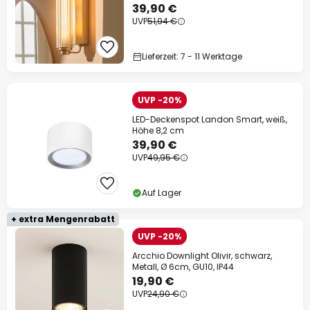
39,90 €
UVP
51,94 €
Lieferzeit: 7 - 11 Werktage
UVP -20%
LED-Deckenspot Landon Smart, weiß,
Höhe 8,2 cm
39,90 €
UVP
49,95 €
Auf Lager
+ extra Mengenrabatt
UVP -20%
Arcchio Downlight Olivir, schwarz,
Metall, Ø 6cm, GU10, IP44
19,90 €
UVP
24,90 €