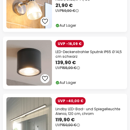
21,90 €
UVP
59,90 €
Auf Lager
UVP -16,09 €
LED-Deckenstrahler Sputnik IP65 Ø 14,5
cm schwarz
139,90 €
UVP
155,99 €
Auf Lager
UVP -40,00 €
Lindby LED-Bad- und Spiegelleuchte
Alenia, 120 cm, chrom
119,90 €
UVP
159,90 €