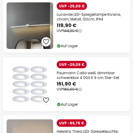
UVP -25,00 €
Lucande LED-Spiegellampe Kivana,
chrom, Metall, 120cm, IP44
119,90 €
UVP
144,90 €
Auf Lager
UVP -29,09 €
Paulmann Calla weiß dimmbar
schwenkbar 4.000 K 9 cm 10er-Set
151,90 €
UVP
180,99 €
Auf Lager
UVP -99,75 €
Helestra Theia LED-Spiegelleuchte,