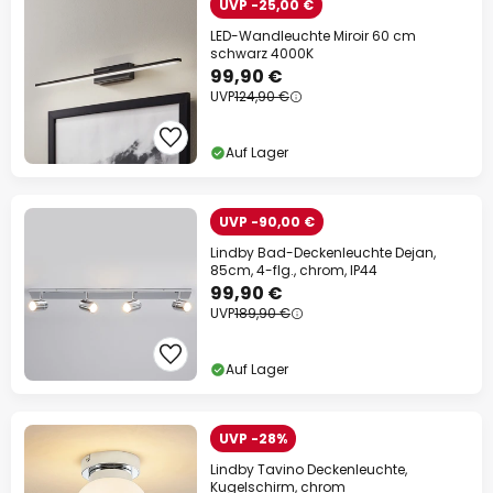
UVP -25,00 €
LED-Wandleuchte Miroir 60 cm
schwarz 4000K
99,90 €
UVP
124,90 €
Auf Lager
UVP -90,00 €
Lindby Bad-Deckenleuchte Dejan,
85cm, 4-flg., chrom, IP44
99,90 €
UVP
189,90 €
Auf Lager
UVP -28%
Lindby Tavino Deckenleuchte,
Kugelschirm, chrom