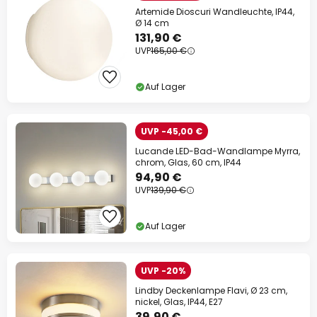
Artemide Dioscuri Wandleuchte, IP44,
Ø 14 cm
131,90 €
UVP
165,00 €
Auf Lager
UVP -45,00 €
Lucande LED-Bad-Wandlampe Myrra,
chrom, Glas, 60 cm, IP44
94,90 €
UVP
139,90 €
Auf Lager
UVP -20%
Lindby Deckenlampe Flavi, Ø 23 cm,
nickel, Glas, IP44, E27
39,90 €