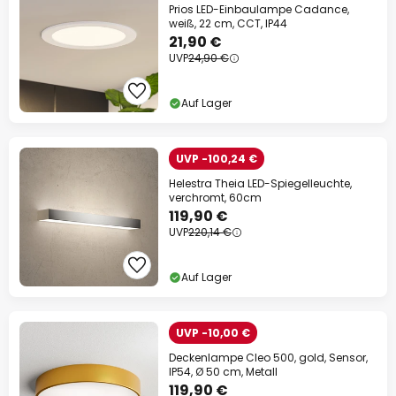
Prios LED-Einbaulampe Cadance,
weiß, 22 cm, CCT, IP44
21,90 €
UVP
24,90 €
Auf Lager
UVP -100,24 €
Helestra Theia LED-Spiegelleuchte,
verchromt, 60cm
119,90 €
UVP
220,14 €
Auf Lager
UVP -10,00 €
Deckenlampe Cleo 500, gold, Sensor,
IP54, Ø 50 cm, Metall
119,90 €