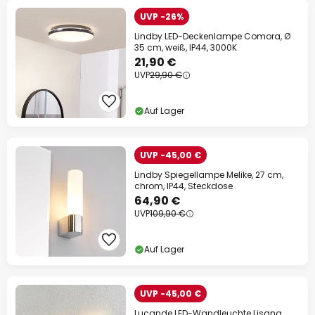
UVP -26%
Lindby LED-Deckenlampe Comora, Ø
35 cm, weiß, IP44, 3000K
21,90 €
UVP
29,90 €
Auf Lager
UVP -45,00 €
Lindby Spiegellampe Melike, 27 cm,
chrom, IP44, Steckdose
64,90 €
UVP
109,90 €
Auf Lager
UVP -45,00 €
Lucande LED-Wandleuchte Lisana,