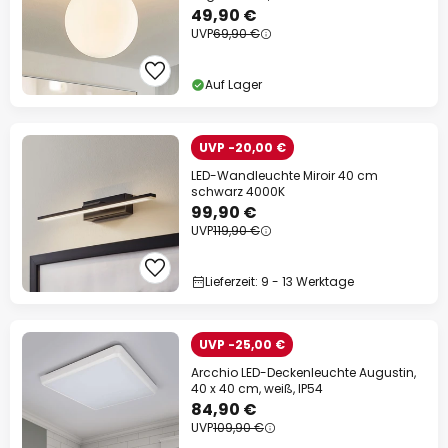
49,90 €
UVP
69,90 €
Auf Lager
UVP -20,00 €
LED-Wandleuchte Miroir 40 cm
schwarz 4000K
99,90 €
UVP
119,90 €
Lieferzeit: 9 - 13 Werktage
UVP -25,00 €
Arcchio LED-Deckenleuchte Augustin,
40 x 40 cm, weiß, IP54
84,90 €
UVP
109,90 €