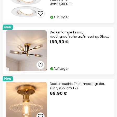
UVP
137,99 €
Auf Lager
Neu
Deckenlampe Tessa,
rauchgrau/schwarz/messing, Glas,
G9
169,90 €
Auf Lager
Neu
Deckenleuchte Trish, messing/klar,
Glas, Ø 22 cm, E27
69,90 €