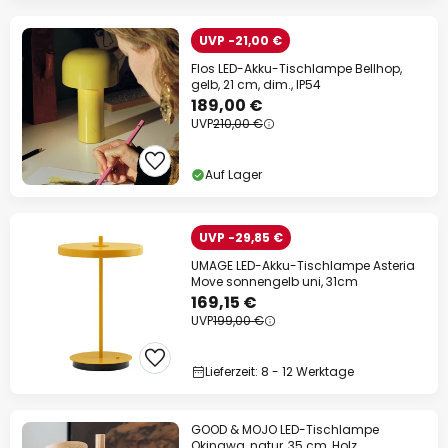
UVP -21,00 €
Flos LED-Akku-Tischlampe Bellhop,
gelb, 21 cm, dim., IP54
189,00 €
UVP
210,00 €
Auf Lager
UVP -29,85 €
UMAGE LED-Akku-Tischlampe Asteria
Move sonnengelb uni, 31cm
169,15 €
UVP
199,00 €
Lieferzeit: 8 - 12 Werktage
GOOD & MOJO LED-Tischlampe
Okinawa, natur, 35 cm, Holz