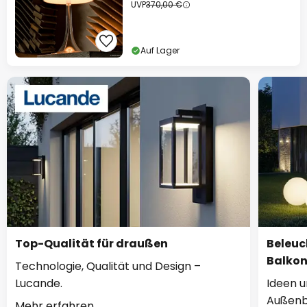
UVP
370,00 €
Auf Lager
Top-Qualität für draußen
Beleuc
Balko
Technologie, Qualität und Design –
Lucande.
Ideen u
Außenb
Mehr erfahren