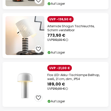
Auf Lager
UVP -136,50 €
Artemide Shogun Tischleuchte,
Schirm verstellbar
773,50 €
UVP
910,00 €
Auf Lager
UVP -21,00 €
Flos LED-Akku-Tischlampe Bellhop,
weiß, 21 cm, dim., IP54
189,00 €
UVP
210,00 €
Auf Lager