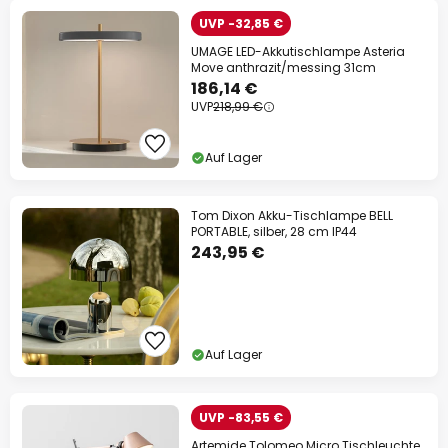
UVP -32,85 €
UMAGE LED-Akkutischlampe Asteria
Move anthrazit/messing 31cm
186,14 €
UVP
218,99 €
Auf Lager
Tom Dixon Akku-Tischlampe BELL
PORTABLE, silber, 28 cm IP44
243,95 €
Auf Lager
UVP -83,55 €
Artemide Tolomeo Micro Tischleuchte,