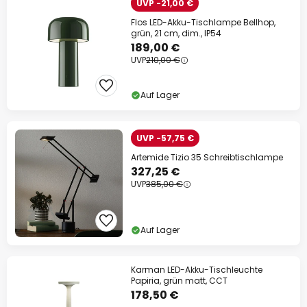
UVP -21,00 €
Flos LED-Akku-Tischlampe Bellhop,
grün, 21 cm, dim., IP54
189,00 €
UVP
210,00 €
Auf Lager
UVP -57,75 €
Artemide Tizio 35 Schreibtischlampe
327,25 €
UVP
385,00 €
Auf Lager
Karman LED-Akku-Tischleuchte
Papiria, grün matt, CCT
178,50 €