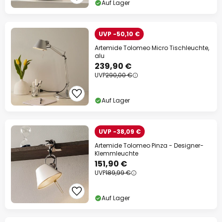
Auf Lager
UVP -50,10 €
Artemide Tolomeo Micro Tischleuchte,
alu
239,90 €
UVP
290,00 €
Auf Lager
UVP -38,09 €
Artemide Tolomeo Pinza - Designer-
Klemmleuchte
151,90 €
UVP
189,99 €
Auf Lager