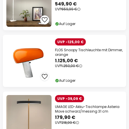
549,90 €
UVP
659,99 €
Auf Lager
UVP -125,00 €
FLOS Snoopy Tischleuchte mit Dimmer,
orange
1.125,00 €
UVP
1.250,00 €
Auf Lager
UVP -39,09 €
UMAGE LED-Akku-Tischlampe Asteria
Move schwarz/messing 31 cm
179,90 €
UVP
218,99 €