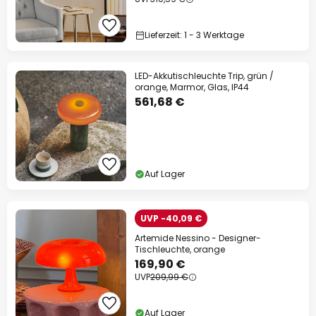
Lieferzeit: 1 - 3 Werktage
LED-Akkutischleuchte Trip, grün /
orange, Marmor, Glas, IP44
561,68 €
Auf Lager
UVP -40,09 €
Artemide Nessino - Designer-
Tischleuchte, orange
169,90 €
UVP
209,99 €
Auf Lager