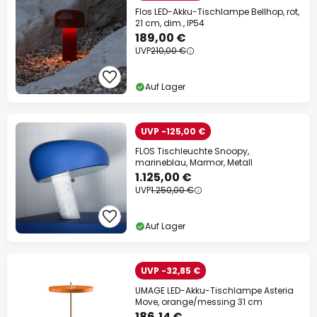
Flos LED-Akku-Tischlampe Bellhop, rot,
21 cm, dim., IP54
189,00 €
UVP
210,00 €
Auf Lager
UVP -125,00 €
FLOS Tischleuchte Snoopy,
marineblau, Marmor, Metall
1.125,00 €
UVP
1.250,00 €
Auf Lager
UVP -32,85 €
UMAGE LED-Akku-Tischlampe Asteria
Move, orange/messing 31 cm
186,14 €