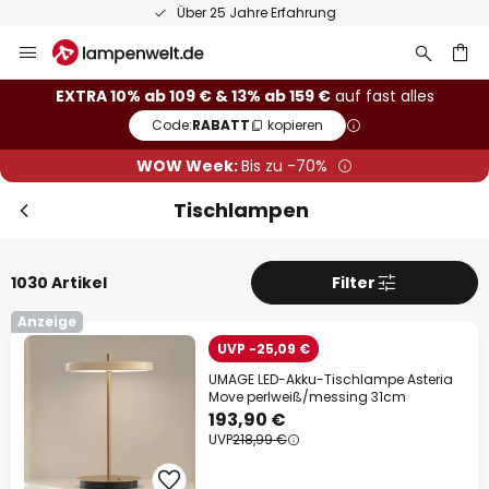
50 Tage kostenlose Retoure
Zum
Inhalt
Sch
Extra-Rabatt
springen
he
EXTRA 10% ab 109 € & 13% ab 159 €
auf fast alles
Code:
RABATT
kopieren
10% Rabatt
ab 109 €
WOW Week:
Bis zu -70%
13% Rabatt
ab 159 €
Tischlampen
auf fast alles*
Ihr Code:
RABATT
kopieren
1030 Artikel
Filter
Jetzt einlösen
Anzeige
UVP -25,09 €
*Ausgenommene Hersteller
UMAGE LED-Akku-Tischlampe Asteria
Move perlweiß/messing 31cm
193,90 €
UVP
218,99 €