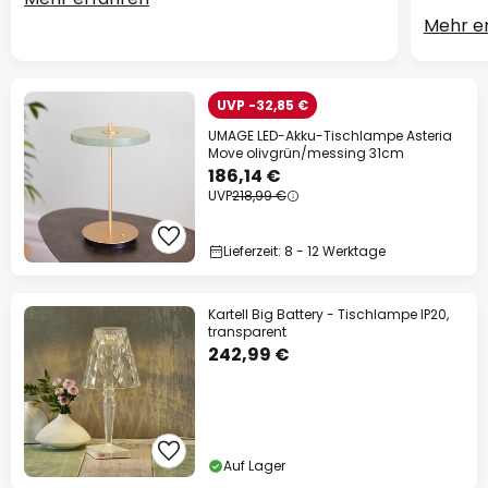
Mehr e
UVP -32,85 €
UMAGE LED-Akku-Tischlampe Asteria
Move olivgrün/messing 31cm
186,14 €
UVP
218,99 €
Lieferzeit: 8 - 12 Werktage
Kartell Big Battery - Tischlampe IP20,
transparent
242,99 €
Auf Lager