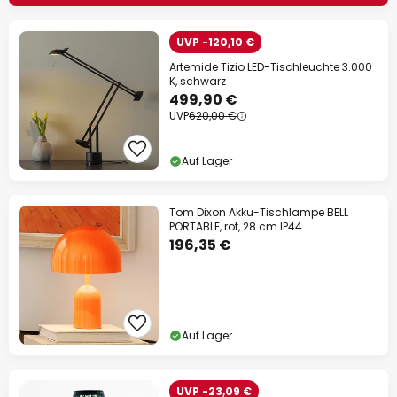
UVP -120,10 €
Artemide Tizio LED-Tischleuchte 3.000
K, schwarz
499,90 €
UVP
620,00 €
Auf Lager
Tom Dixon Akku-Tischlampe BELL
PORTABLE, rot, 28 cm IP44
196,35 €
Auf Lager
UVP -23,09 €