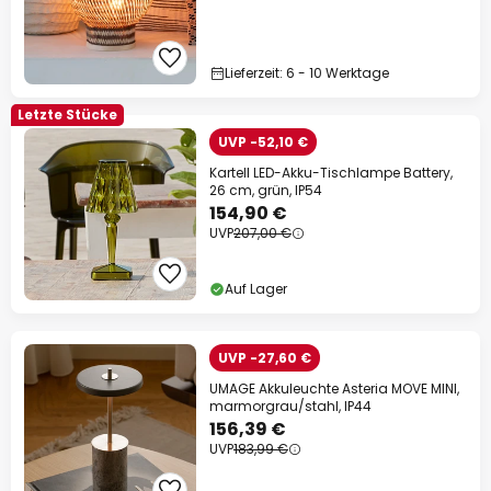
Lieferzeit: 6 - 10 Werktage
Letzte Stücke
UVP -52,10 €
Kartell LED-Akku-Tischlampe Battery,
26 cm, grün, IP54
154,90 €
UVP
207,00 €
Auf Lager
UVP -27,60 €
UMAGE Akkuleuchte Asteria MOVE MINI,
marmorgrau/stahl, IP44
156,39 €
UVP
183,99 €