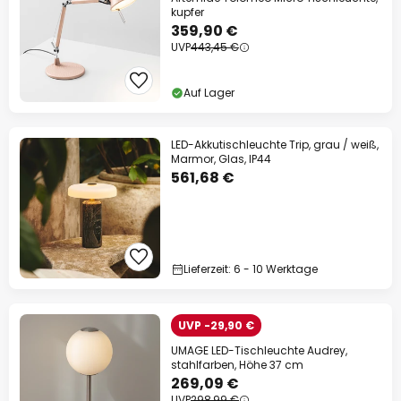
kupfer
359,90 €
UVP
443,45 €
Auf Lager
LED-Akkutischleuchte Trip, grau / weiß,
Marmor, Glas, IP44
561,68 €
Lieferzeit: 6 - 10 Werktage
UVP -29,90 €
UMAGE LED-Tischleuchte Audrey,
stahlfarben, Höhe 37 cm
269,09 €
UVP
298,99 €