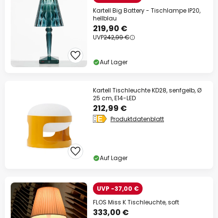
Kartell Big Battery - Tischlampe IP20,
hellblau
219,90 €
UVP
242,99 €
Auf Lager
Kartell Tischleuchte KD28, senfgelb, Ø
25 cm, E14-LED
212,99 €
Produktdatenblatt
Auf Lager
UVP -37,00 €
FLOS Miss K Tischleuchte, soft
333,00 €