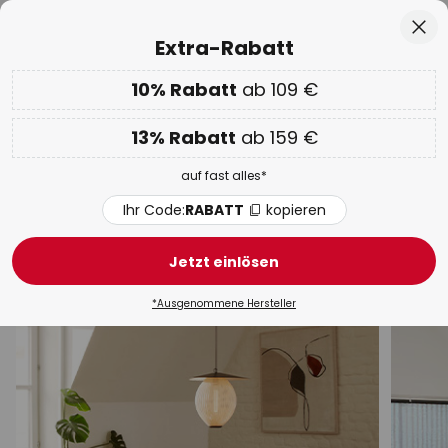
50 Tage kostenlose Retoure
Zum
Sch
Extra-Rabatt
Inhalt
springen
he
10% Rabatt
ab 109 €
Nur
01D 08H 41M 26S
EXTRA 10% ab 109 € & 13% ab 159 €
auf fast alles
13% Rabatt
ab 159 €
Code:
RABATT
kopieren
auf fast alles*
WOW Week:
Bis zu -70%
Ihr Code:
RABATT
kopieren
Pendelleuchten & Hängelampen
Jetzt einlösen
LED
Schwarz
Design
Modern
Rattan / Bam
*Ausgenommene Hersteller