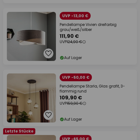
UVP -13,00 €
Pendellampe Vivien dreifarbig
grau/weiß/silber
111,90 €
UVP
124,90 €
Auf Lager
UVP -50,00 €
Pendellampe Starla, Glas grafit, 3-
flammig rund
109,90 €
UVP
159,90 €
Auf Lager
Letzte Stücke
UVP -65,00 €