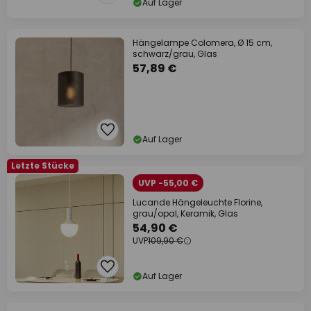
Auf Lager
Hängelampe Colomera, Ø 15 cm,
schwarz/grau, Glas
57,89 €
Auf Lager
Letzte Stücke
UVP -55,00 €
Lucande Hängeleuchte Florine,
grau/opal, Keramik, Glas
54,90 €
UVP
109,90 €
Auf Lager