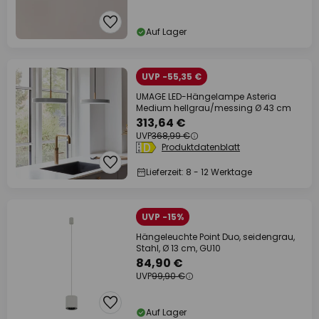
Auf Lager
UVP -55,35 €
UMAGE LED-Hängelampe Asteria
Medium hellgrau/messing Ø 43 cm
313,64 €
UVP
368,99 €
Produktdatenblatt
Lieferzeit: 8 - 12 Werktage
UVP -15%
Hängeleuchte Point Duo, seidengrau,
Stahl, Ø 13 cm, GU10
84,90 €
UVP
99,90 €
Auf Lager