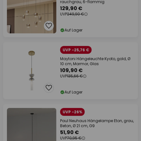
rauchgrau, 6-flammig
129,90 €
UVP
249,90 €
Auf Lager
UVP -25,76 €
Maytoni Hängeleuchte Kyoto, gold, Ø
10 cm, Marmor, Glas
109,90 €
UVP
135,66 €
Auf Lager
UVP -26%
Paul Neuhaus Hängelampe Eton, grau,
Beton, Ø 21 cm, G9
51,90 €
UVP
70,95 €