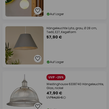
Auf Lager
Hängeleuchte Lyta, grau, Ø 28 cm,
Textil, E27, Kegelform
57,90 €
Auf Lager
UVP -25%
Westinghouse 6338740 Hängeleuchte,
Glas, nickel
47,90 €
UVP
64,20 €