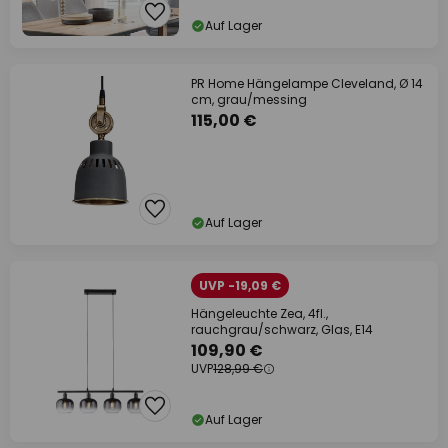
Auf Lager
PR Home Hängelampe Cleveland, Ø 14
cm, grau/messing
115,00 €
Auf Lager
UVP -19,09 €
Hängeleuchte Zea, 4fl.,
rauchgrau/schwarz, Glas, E14
109,90 €
UVP
128,99 €
Auf Lager