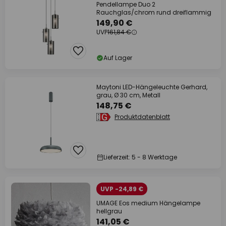
Pendellampe Duo 2
Rauchglas/chrom rund dreiflammig
149,90 €
UVP
161,84 €
Auf Lager
Maytoni LED-Hängeleuchte Gerhard,
grau, Ø 30 cm, Metall
148,75 €
Produktdatenblatt
Lieferzeit: 5 - 8 Werktage
UVP -24,89 €
UMAGE Eos medium Hängelampe
hellgrau
141,05 €