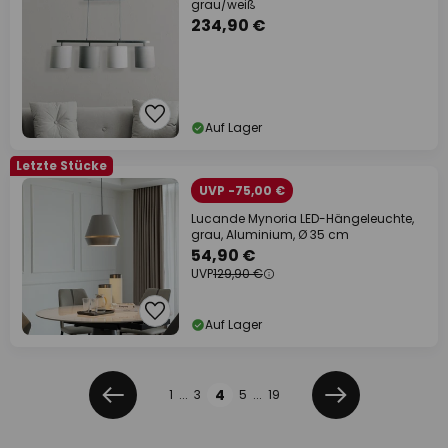
grau/weiß
234,90 €
Auf Lager
Letzte Stücke
UVP -75,00 €
Lucande Mynoria LED-Hängeleuchte,
grau, Aluminium, Ø 35 cm
54,90 €
UVP
129,90 €
Auf Lager
Seite
Seite
4
1
...
3
5
...
19
Zurück
Weiter