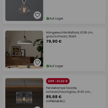
Auf Lager
Hängeleuchte Matlock, Ø 38 cm,
grau/schwarz, Stahl
79,90 €
Auf Lager
UVP -21,42 €
Pendellampe Swizzle,
schwarz/rauchgrau, Ø 40 cm,
Glas/Metall
85,68 €
UVP
107,10 €