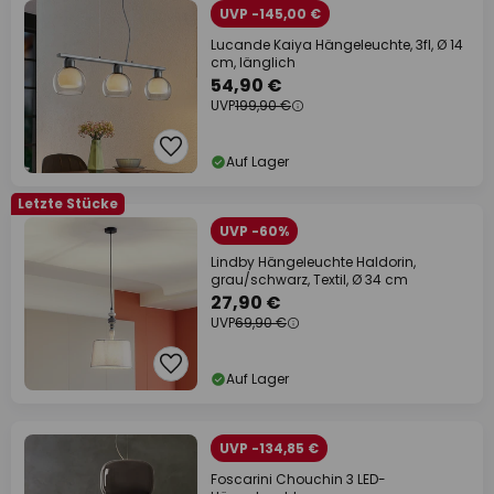
UVP -145,00 €
Lucande Kaiya Hängeleuchte, 3fl, Ø 14
cm, länglich
54,90 €
UVP
199,90 €
Auf Lager
Letzte Stücke
UVP -60%
Lindby Hängeleuchte Haldorin,
grau/schwarz, Textil, Ø 34 cm
27,90 €
UVP
69,90 €
Auf Lager
UVP -134,85 €
Foscarini Chouchin 3 LED-