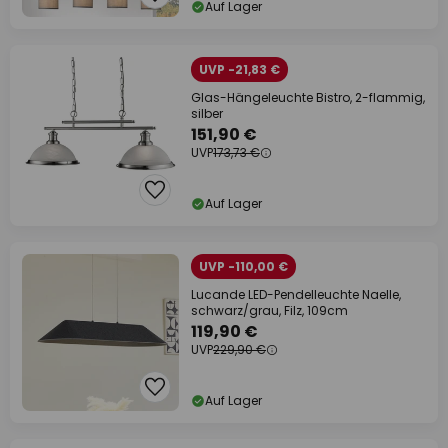
Auf Lager
UVP -21,83 €
Glas-Hängeleuchte Bistro, 2-flammig,
silber
151,90 €
UVP
173,73 €
Auf Lager
UVP -110,00 €
Lucande LED-Pendelleuchte Naelle,
schwarz/grau, Filz, 109cm
119,90 €
UVP
229,90 €
Auf Lager