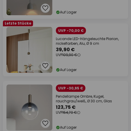
Auf Lager
Letzte Stücke
UVP -70,00 €
Lucande LED-Hängeleuchte Plarion,
nickelfarben, Alu, Ø 9 cm
39,90 €
UVP
109,90 €
Auf Lager
UVP -30,95 €
Pendellampe Ombre, Kugel,
rauchgrau/weiß, Ø 30 cm, Glas
123,75 €
UVP
154,70 €
Auf Lager