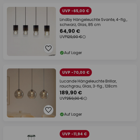
UVP -65,00 €
Lindby Hängeleuchte Svante, 4-flg.,
schwarz, Glas, 85 cm
64,90 €
UVP
129,90 €
Auf Lager
UVP -70,00 €
Lucande Hängeleuchte Brillar,
rauchgrau, Glas, 3-flg., 128cm
189,90 €
UVP
259,90 €
Auf Lager
UVP -11,94 €