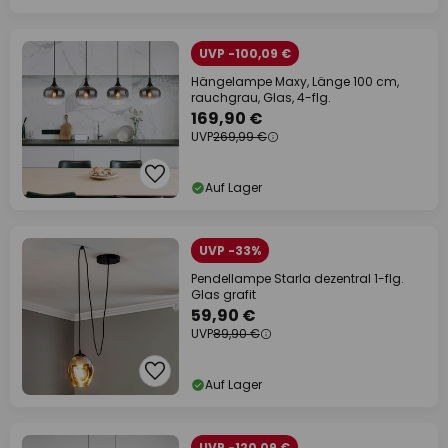
UVP -100,09 €
Hängelampe Maxy, Länge 100 cm,
rauchgrau, Glas, 4-flg.
169,90 €
UVP
269,99 €
Auf Lager
UVP -33%
Pendellampe Starla dezentral 1-flg.
Glas grafit
59,90 €
UVP
89,90 €
Auf Lager
UVP -120,09 €