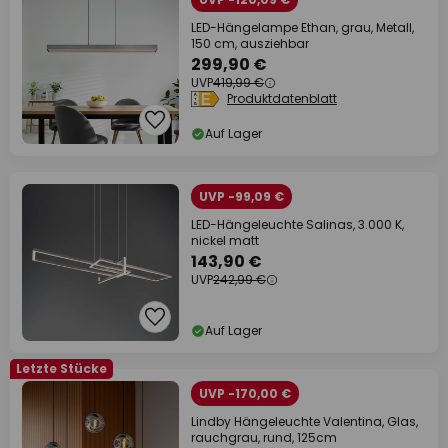
LED-Hängelampe Ethan, grau, Metall,
150 cm, ausziehbar
299,90 €
UVP
419,99 €
Produktdatenblatt
Auf Lager
UVP -99,09 €
LED-Hängeleuchte Salinas, 3.000 K,
nickel matt
143,90 €
UVP
242,99 €
Auf Lager
Letzte Stücke
UVP -170,00 €
Lindby Hängeleuchte Valentina, Glas,
rauchgrau, rund, 125cm