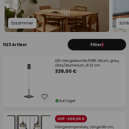
Esszimmer
Schl
1123 Artikel
Filter
1
LED-Hängeleuchte PURE Vitrum, grau,
Glas/Aluminium, Ø 22 cm
339,00 €
Auf Lager
UVP -200,09 €
Hängelampe Maxy, Länge 86 cm,