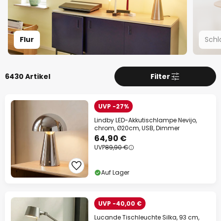
Flur
Schl
6430 Artikel
Filter
UVP -27%
Lindby LED-Akkutischlampe Nevijo,
chrom, Ø20cm, USB, Dimmer
64,90 €
UVP
89,90 €
Auf Lager
UVP -40,00 €
Lucande Tischleuchte Silka, 93 cm,