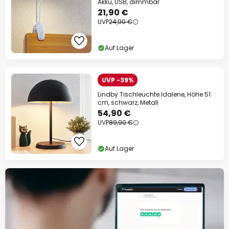
Akku, USB, dimmbar
21,90 €
UVP
24,90 €
Auf Lager
UVP -39%
Lindby Tischleuchte Idalene, Höhe 51
cm, schwarz, Metall
54,90 €
UVP
89,90 €
Auf Lager