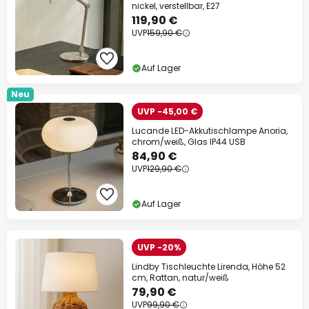
nickel, verstellbar, E27
119,90 €
UVP
159,90 €
Auf Lager
Neu
UVP -45,00 €
Lucande LED-Akkutischlampe Anoria,
chrom/weiß, Glas IP44 USB
84,90 €
UVP
129,90 €
Auf Lager
UVP -20%
Lindby Tischleuchte Lirenda, Höhe 52
cm, Rattan, natur/weiß
79,90 €
UVP
99,90 €