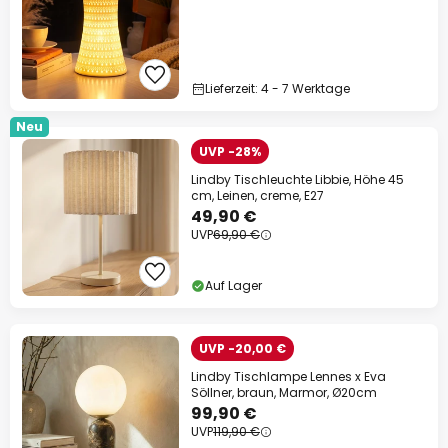
Lieferzeit: 4 - 7 Werktage
Neu
UVP -28%
Lindby Tischleuchte Libbie, Höhe 45
cm, Leinen, creme, E27
49,90 €
UVP
69,90 €
Auf Lager
UVP -20,00 €
Lindby Tischlampe Lennes x Eva
Söllner, braun, Marmor, Ø20cm
99,90 €
UVP
119,90 €