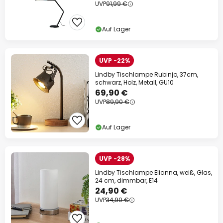
UVP
91,99 €
Auf Lager
UVP -22%
Lindby Tischlampe Rubinjo, 37cm,
schwarz, Holz, Metall, GU10
69,90 €
UVP
89,90 €
Auf Lager
UVP -28%
Lindby Tischlampe Elianna, weiß, Glas,
24 cm, dimmbar, E14
24,90 €
UVP
34,90 €