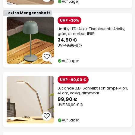
Auf Lager
+ extra Mengenrabatt
UVP -30%
Lindby LED-Akku-Tischleuchte Arietty,
grün, dimmbar, IP65
34,90 €
UVP
49,90 €
Auf Lager
UVP -90,00 €
Lucande LED-Schreibtischlampe Mion,
41 cm, eckig, dimmbar
99,90 €
UVP
189,90 €
Auf Lager