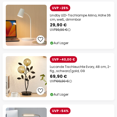
UVP -25%
Lindby LED-Tischlampe Ailina, Höhe 36
cm, weiß, dimmbar
29,90 €
UVP
39,90 €
Auf Lager
UVP -40,00 €
Lucande Tischleuchte Evory, 48 cm, 2-
flg., schwarz/gold, G9
69,90 €
UVP
109,90 €
Auf Lager
UVP -54%