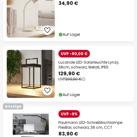
34,90 €
Auf Lager
UVP -80,00 €
Lucande LED-Solarleuchte Lynzy,
38cm, schwarz, Metall, IP65
129,90 €
UVP
209,90 €
Auf Lager
Anzeige
UVP -8%
Paulmann LED-Schreibtischlampe
FlexBar, schwarz, 36 cm, CCT
83,90 €