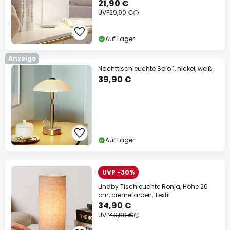
21,90 €
UVP
29,90 €
Auf Lager
Anzeige
Nachttischleuchte Solo 1, nickel, weiß
39,90 €
Auf Lager
UVP -30%
Lindby Tischleuchte Ronja, Höhe 26
cm, cremefarben, Textil
34,90 €
UVP
49,90 €