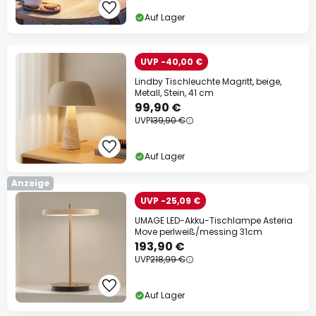
Auf Lager
UVP -40,00 €
Lindby Tischleuchte Magritt, beige,
Metall, Stein, 41 cm
99,90 €
UVP
139,90 €
Auf Lager
Anzeige
UVP -25,09 €
UMAGE LED-Akku-Tischlampe Asteria
Move perlweiß/messing 31cm
193,90 €
UVP
218,99 €
Auf Lager