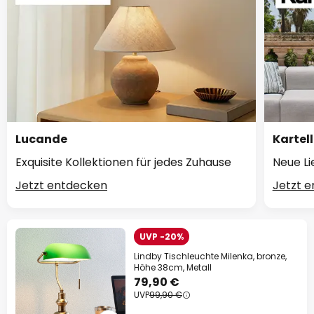
Lucande
Kartell
Exquisite Kollektionen für jedes Zuhause
Neue Li
Jetzt entdecken
Jetzt 
UVP -20%
Lindby Tischleuchte Milenka, bronze,
Höhe 38cm, Metall
79,90 €
UVP
99,90 €