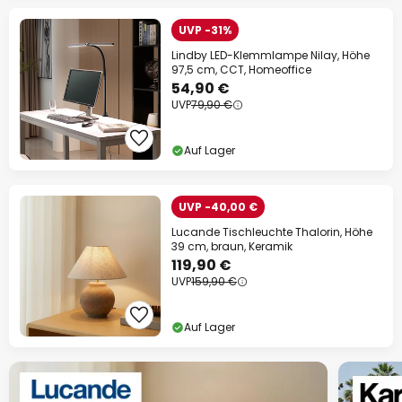
UVP -31%
Lindby LED-Klemmlampe Nilay, Höhe
97,5 cm, CCT, Homeoffice
54,90 €
UVP
79,90 €
Auf Lager
UVP -40,00 €
Lucande Tischleuchte Thalorin, Höhe
39 cm, braun, Keramik
119,90 €
UVP
159,90 €
Auf Lager