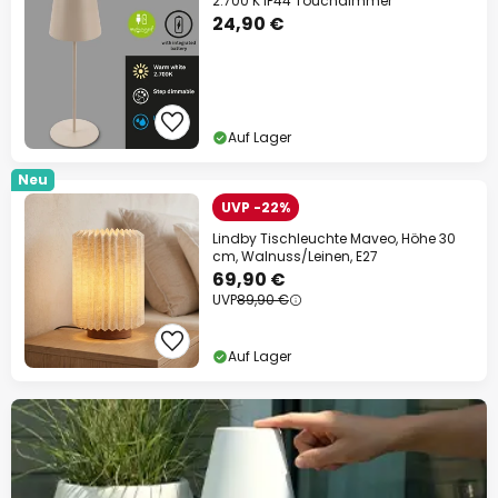
2.700 K IP44 Touchdimmer
24,90 €
Auf Lager
Neu
UVP -22%
Lindby Tischleuchte Maveo, Höhe 30
cm, Walnuss/Leinen, E27
69,90 €
UVP
89,90 €
Auf Lager