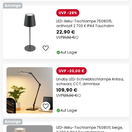
Anzeige
UVP -28%
LED-Akku-Tischlampe 7508015,
anthrazit 2.700 K IP44 Touchdim
22,90 €
UVP
31,90 €
Auf Lager
UVP -20,00 €
Lindby LED-Schreibtischlampe Antisa,
schwarz, CCT, dimmbar
109,90 €
UVP
129,90 €
Auf Lager
Anzeige
LED-Akku-Tischlampe 7508011, beige,