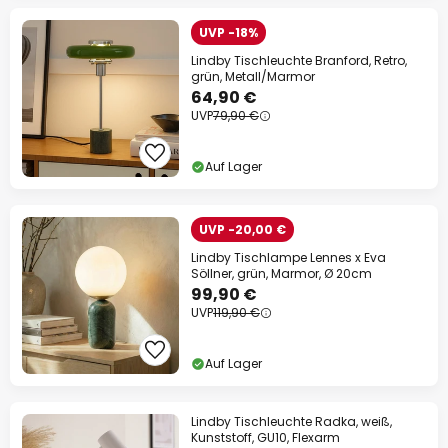
UVP -18%
Lindby Tischleuchte Branford, Retro,
grün, Metall/Marmor
64,90 €
UVP
79,90 €
Auf Lager
UVP -20,00 €
Lindby Tischlampe Lennes x Eva
Söllner, grün, Marmor, Ø 20cm
99,90 €
UVP
119,90 €
Auf Lager
Lindby Tischleuchte Radka, weiß,
Kunststoff, GU10, Flexarm