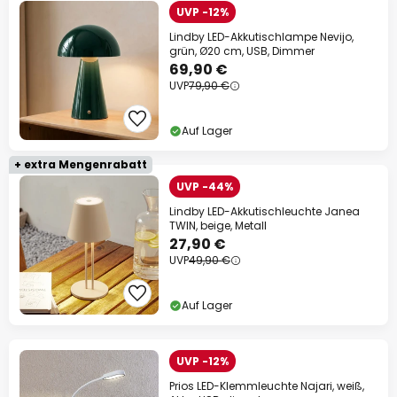
UVP -12%
Lindby LED-Akkutischlampe Nevijo,
grün, Ø20 cm, USB, Dimmer
69,90 €
UVP
79,90 €
Auf Lager
+ extra Mengenrabatt
UVP -44%
Lindby LED-Akkutischleuchte Janea
TWIN, beige, Metall
27,90 €
UVP
49,90 €
Auf Lager
UVP -12%
Prios LED-Klemmleuchte Najari, weiß,