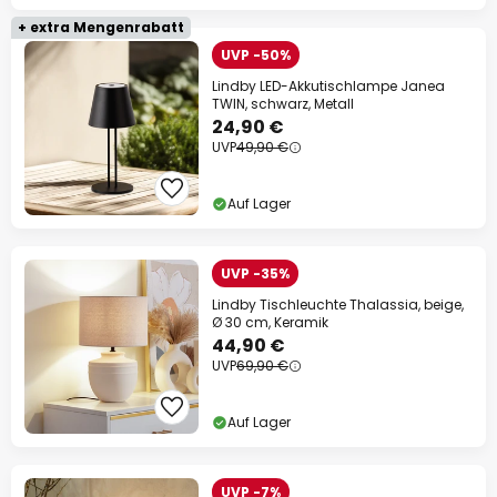
+ extra Mengenrabatt
UVP -50%
Lindby LED-Akkutischlampe Janea
TWIN, schwarz, Metall
24,90 €
UVP
49,90 €
Auf Lager
UVP -35%
Lindby Tischleuchte Thalassia, beige,
Ø 30 cm, Keramik
44,90 €
UVP
69,90 €
Auf Lager
UVP -7%