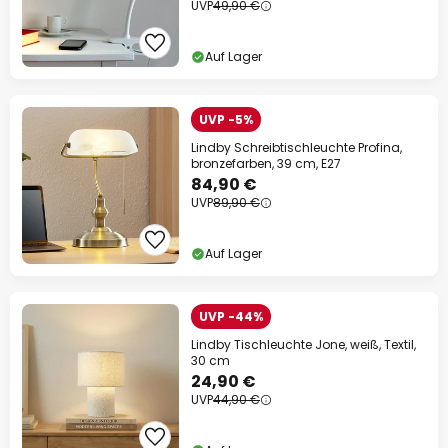
UVP
49,90 €
Auf Lager
UVP -5%
Lindby Schreibtischleuchte Profina,
bronzefarben, 39 cm, E27
84,90 €
UVP
89,90 €
Auf Lager
UVP -44%
Lindby Tischleuchte Jone, weiß, Textil,
30 cm
24,90 €
UVP
44,90 €