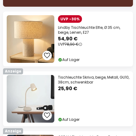
UVP -30%
Lindby Tischleuchte Elfie, Ø 35 cm,
beige, Leinen, E27
54,90 €
UVP
78,90 €
Auf Lager
Anzeige
Tischleuchte Skriva, beige, Metall, GU10,
38cm, schwenkbar
25,90 €
Auf Lager
Anzeige