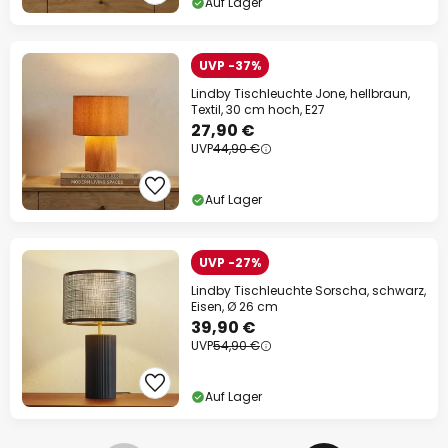
Auf Lager
UVP -37%
Lindby Tischleuchte Jone, hellbraun,
Textil, 30 cm hoch, E27
27,90 €
UVP
44,90 €
Auf Lager
UVP -27%
Lindby Tischleuchte Sorscha, schwarz,
Eisen, Ø 26 cm
39,90 €
UVP
54,90 €
Auf Lager