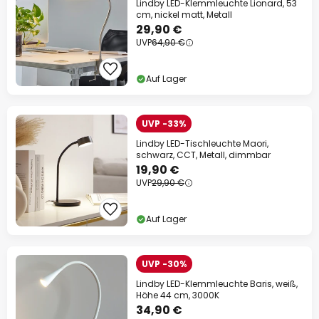
Lindby LED-Klemmleuchte Lionard, 53
cm, nickel matt, Metall
29,90 €
UVP
64,90 €
Auf Lager
UVP -33%
Lindby LED-Tischleuchte Maori,
schwarz, CCT, Metall, dimmbar
19,90 €
UVP
29,90 €
Auf Lager
UVP -30%
Lindby LED-Klemmleuchte Baris, weiß,
Höhe 44 cm, 3000K
34,90 €