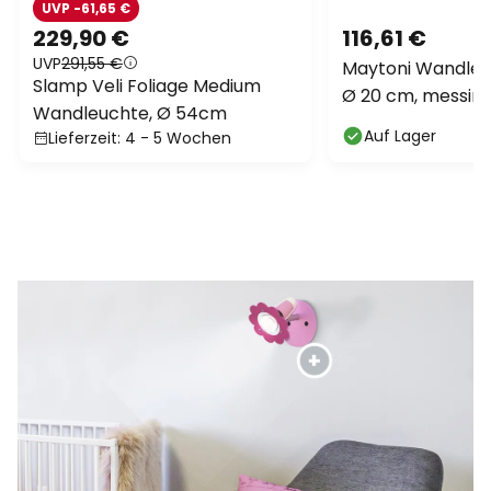
UVP -61,65 €
229,90 €
116,61 €
UVP
291,55 €
Maytoni Wandleuc
Slamp Veli Foliage Medium
Ø 20 cm, messing
Wandleuchte, Ø 54cm
Auf Lager
Lieferzeit: 4 - 5 Wochen