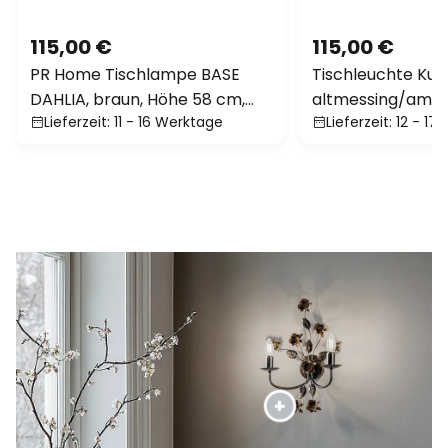
115,00 €
115,00 €
PR Home Tischlampe BASE
Tischleuchte Kur
DAHLIA, braun, Höhe 58 cm,
altmessing/amber
Lieferzeit: 11 - 16 Werktage
Lieferzeit: 12 - 1
Stoff
43 cm, E27