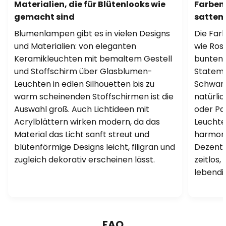
Materialien, die für Blütenlooks wie
Farben 
gemacht sind
sattem
Blumenlampen gibt es in vielen Designs
Die Far
und Materialien: von eleganten
wie Rosa
Keramikleuchten mit bemaltem Gestell
bunten 
und Stoffschirm über Glasblumen-
Stateme
Leuchten in edlen Silhouetten bis zu
Schwarz
warm scheinenden Stoffschirmen ist die
natürli
Auswahl groß. Auch Lichtideen mit
oder Pas
Acrylblättern wirken modern, da das
Leuchte
Material das Licht sanft streut und
harmoni
blütenförmige Designs leicht, filigran und
Dezente
zugleich dekorativ erscheinen lässt.
zeitlos
lebendi
FAQ