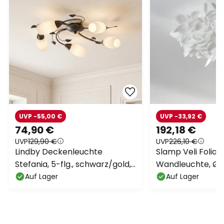
UVP -55,00 €
UVP -33,92 €
74,90 €
192,18 €
UVP
129,90 €
UVP
226,10 €
Lindby Deckenleuchte
Slamp Veli Foliag
Stefania, 5-flg., schwarz/gold,
Wandleuchte, Ø
Ø58cm
Auf Lager
Auf Lager