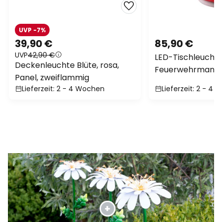
UVP -7%
39,90 €
85,90 €
UVP
42,90 €
LED-Tischleucht
Deckenleuchte Blüte, rosa,
Feuerwehrmann F
Panel, zweiflammig
weiß
Lieferzeit: 2 - 4 Wochen
Lieferzeit: 2 - 4