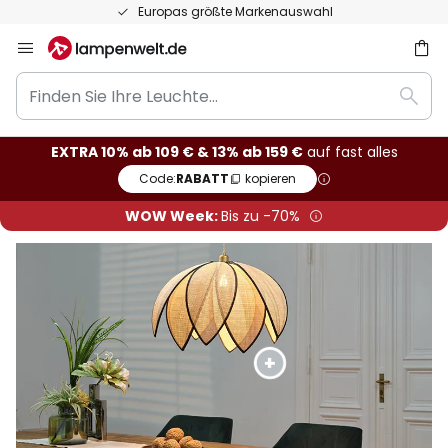
Europas größte Markenauswahl
Zum
Inhalt
Finden
springen
he
Such
Sie
Ihre
EXTRA 10% ab 109 € & 13% ab 159 €
auf fast alles
Leuchte...
Code:
RABATT
kopieren
WOW Week:
Bis zu -70%