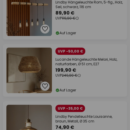
Lindby Hängeleuchte Rom, 5-flg., Holz,
Seil, schwarz, 116 cm
89,90 €
UVP
119,90 €
Auf Lager
UVP -50,00 €
Lucande Hängeleuchte Melori, Holz,
naturfarben, Ø 51 cm, E27
199,90 €
UVP
249,90 €
Auf Lager
UVP -35,00 €
Lindby Pendelleuchte Louisanne,
braun, Metall, Ø 35 cm
74,90 €