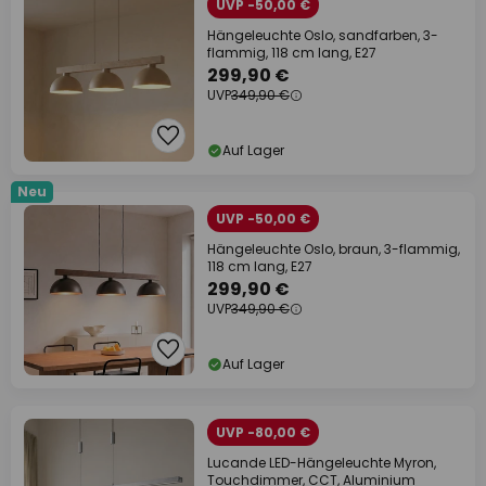
UVP -50,00 €
Hängeleuchte Oslo, sandfarben, 3-
flammig, 118 cm lang, E27
299,90 €
UVP
349,90 €
Auf Lager
Neu
UVP -50,00 €
Hängeleuchte Oslo, braun, 3-flammig,
118 cm lang, E27
299,90 €
UVP
349,90 €
Auf Lager
UVP -80,00 €
Lucande LED-Hängeleuchte Myron,
Touchdimmer, CCT, Aluminium