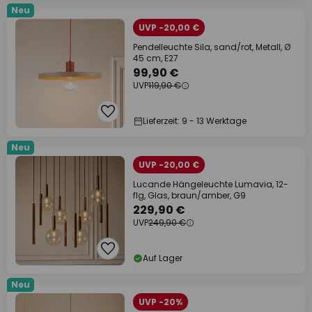
Neu
UVP -20,00 €
Pendelleuchte Sila, sand/rot, Metall, Ø
45 cm, E27
99,90 €
UVP
119,90 €
Lieferzeit: 9 - 13 Werktage
Neu
UVP -20,00 €
Lucande Hängeleuchte Lumavia, 12-
flg, Glas, braun/amber, G9
229,90 €
UVP
249,90 €
Auf Lager
Neu
UVP -20%