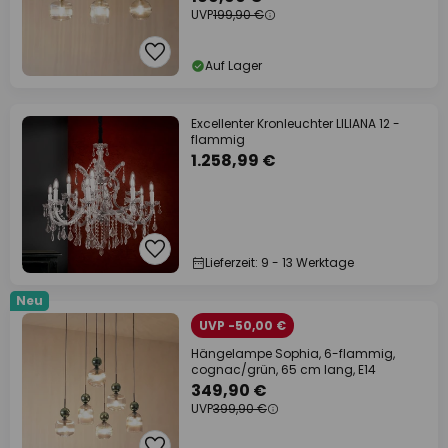
UVP
199,90 €
Auf Lager
Excellenter Kronleuchter LILIANA 12 -
flammig
1.258,99 €
Lieferzeit: 9 - 13 Werktage
Neu
UVP -50,00 €
Hängelampe Sophia, 6-flammig,
cognac/grün, 65 cm lang, E14
349,90 €
UVP
399,90 €