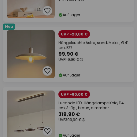
Auf Lager
Neu
UVP -20,00 €
Hängeleuchte Astra, sand, Metall, Ø 41
cm, E27
99,90 €
UVP
119,90 €
Auf Lager
UVP -80,00 €
Lucande LED-Hängelampe Kolo, 114
cm, 3-flg., braun, dimmbar
319,90 €
UVP
399,90 €
Auf Lager