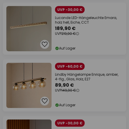
UVP -30,00 €
Lucande LED-Hängeleuchte Emara,
holz hell, Eiche, CCT
189,90 €
UVP
219,90 €
Auf Lager
UVP -60,00 €
Lindby Hängelampe Enrique, amber,
4-flg., Glas, Holz, E27
89,90 €
UVP
149,90 €
Auf Lager
UVP -30,00 €