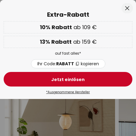
50 Tage kostenlose Retoure
Zum
Sch
Extra-Rabatt
Inhalt
springen
he
10% Rabatt
ab 109 €
Nur
00D 09H 32M 29S
EXTRA 10% ab 109 € & 13% ab 159 €
auf fast alles
13% Rabatt
ab 159 €
Code:
RABATT
kopieren
auf fast alles*
WOW Week:
Bis zu -70%
Ihr Code:
RABATT
kopieren
Pendelleuchten & Hängelampen
Jetzt einlösen
LED
Schwarz
Design
Modern
Rattan / Bam
*Ausgenommene Hersteller