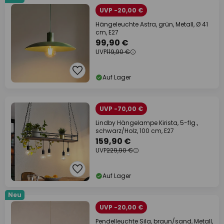
UVP -20,00 €
Hängeleuchte Astra, grün, Metall, Ø 41
cm, E27
99,90 €
UVP
119,90 €
Auf Lager
UVP -70,00 €
Lindby Hängelampe Kirista, 5-flg.,
schwarz/Holz, 100 cm, E27
159,90 €
UVP
229,90 €
Auf Lager
Neu
UVP -20,00 €
Pendelleuchte Sila, braun/sand, Metall,