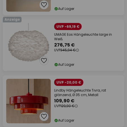
Auf Lager
Anzeige
UVP -69,19 €
UMAGE Eos Hängeleuchte large in
Weiß
276,75 €
UVP
345,94 €
Auf Lager
UVP -20,00 €
Lindby Hängeleuchte Tivra, rot
glänzend, Ø 35 cm, Metall
109,90 €
UVP
129,90 €
Auf Lager