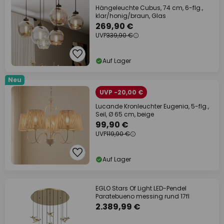
Hängeleuchte Cubus, 74 cm, 6-flg.,
klar/honig/braun, Glas
269,90 €
UVP
339,90 €
Auf Lager
Neu
UVP -20,00 €
Lucande Kronleuchter Eugenia, 5-flg.,
Seil, Ø 65 cm, beige
99,90 €
UVP
119,90 €
Auf Lager
EGLO Stars Of Light LED-Pendel
Paratebueno messing rund 17fl
2.389,99 €