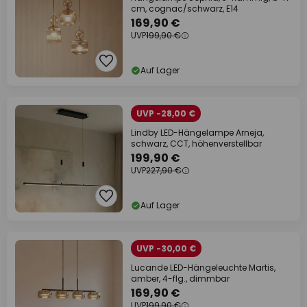
cm, cognac/schwarz, E14
169,90 €
UVP
199,90 €
Auf Lager
UVP -28,00 €
Lindby LED-Hängelampe Arneja,
schwarz, CCT, höhenverstellbar
199,90 €
UVP
227,90 €
Auf Lager
UVP -30,00 €
Lucande LED-Hängeleuchte Martis,
amber, 4-flg., dimmbar
169,90 €
UVP
199,90 €