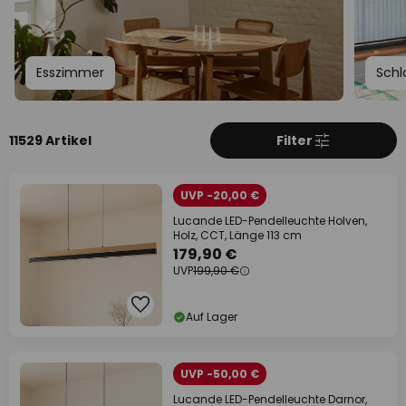
Esszimmer
Schl
11529 Artikel
Filter
UVP -20,00 €
Lucande LED-Pendelleuchte Holven,
Holz, CCT, Länge 113 cm
179,90 €
UVP
199,90 €
Auf Lager
UVP -50,00 €
Lucande LED-Pendelleuchte Darnor,