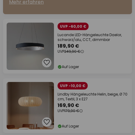
Mehr erfahren
UVP -60,00 €
Lucande LED-Hängeleuchte Daelor,
schwarz/alu, CCT, dimmbar
189,90 €
UVP
249,90 €
Auf Lager
UVP -10,00 €
Lindby Hängeleuchte Helin, beige, Ø 70
cm, Textil, 3 x E27
169,90 €
UVP
179,90 €
Auf Lager