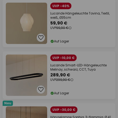
UVP -40%
Lucande Hängeleuchte Tovina, Textil,
weiß, Ø35cm
59,90 €
UVP
99,90 €
Auf Lager
UVP -10,00 €
Lucande Smart-LED-Hängeleuchte
Melinay, schwarz, CCT, Tuya
289,90 €
UVP
299,90 €
Auf Lager
Neu
UVP -30,00 €
Hängelampe Sophia, 3-flammig, Ø 41