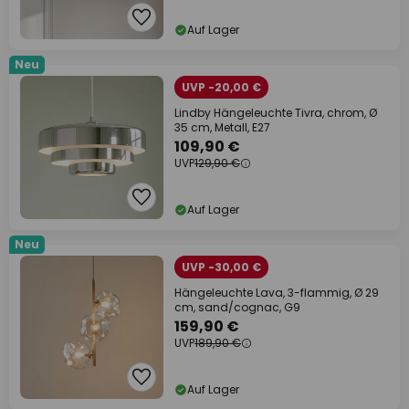
Auf Lager
Neu
UVP -20,00 €
Lindby Hängeleuchte Tivra, chrom, Ø
35 cm, Metall, E27
109,90 €
UVP
129,90 €
Auf Lager
Neu
UVP -30,00 €
Hängeleuchte Lava, 3-flammig, Ø 29
cm, sand/cognac, G9
159,90 €
UVP
189,90 €
Auf Lager