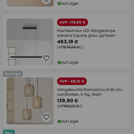
Auf Lager
UVP -115,80 €
Paul Neuhaus LED-Hängelampe
Adriana Square, grau, up/down
463,19 €
UVP
578,99 €
Auf Lager
Anzeige
UVP -49,10 €
Hängeleuchte Romazzina, Ø 46 cm,
sandfarben, 3-flg., Stahl
139,90 €
UVP
189,00 €
Auf Lager
Neu