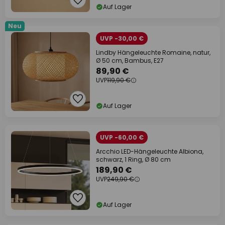
Auf Lager
Neu
UVP -30,00 €
Lindby Hängeleuchte Romaine, natur,
Ø 50 cm, Bambus, E27
89,90 €
UVP
119,90 €
Auf Lager
UVP -60,00 €
Arcchio LED-Hängeleuchte Albiona,
schwarz, 1 Ring, Ø 80 cm
189,90 €
UVP
249,90 €
Auf Lager