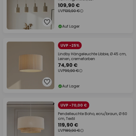
109,90 €
UVP
139,90 €
Auf Lager
UVP -25%
Lindby Hängeleuchte Libbie, Ø 45 cm,
Leinen, cremefarben
74,90 €
UVP
99,90 €
Auf Lager
UVP -70,00 €
Pendelleuchte Boho, ecru/braun, Ø 60
cm, Textil
119,90 €
UVP
189,90 €