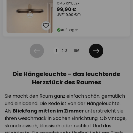
Ø 45 cm, E27
99,90 €
UVP
119,90 €
Auf Lager
Seite
1
2
3
...
166
Zurück
Weiter
Die Hängeleuchte – das leuchtende
Herzstück des Raumes
Sie macht den Raum ganz einfach schön, gemütlich
und einladend. Die Rede ist von der Hängeleuchte.
Als
Blickfang mitten im Zimmer
unterstreicht sie
Ihren Geschmack in Sachen Einrichtung. Ob vintage,
skandinavisch, klassisch oder rustikal. Und das