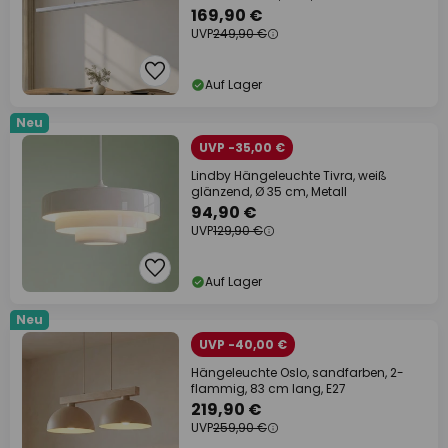
169,90 €
UVP
249,90 €
Auf Lager
Neu
UVP -35,00 €
Lindby Hängeleuchte Tivra, weiß
glänzend, Ø 35 cm, Metall
94,90 €
UVP
129,90 €
Auf Lager
Neu
UVP -40,00 €
Hängeleuchte Oslo, sandfarben, 2-
flammig, 83 cm lang, E27
219,90 €
UVP
259,90 €