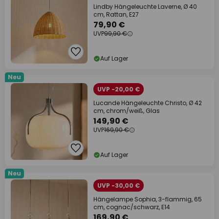
Lindby Hängeleuchte Laverne, Ø 40
cm, Rattan, E27
79,90 €
UVP
99,90 €
Auf Lager
Neu
UVP -20,00 €
Lucande Hängeleuchte Christo, Ø 42
cm, chrom/weiß, Glas
149,90 €
UVP
169,90 €
Auf Lager
Neu
UVP -30,00 €
Hängelampe Sophia, 3-flammig, 65
cm, cognac/schwarz, E14
169,90 €