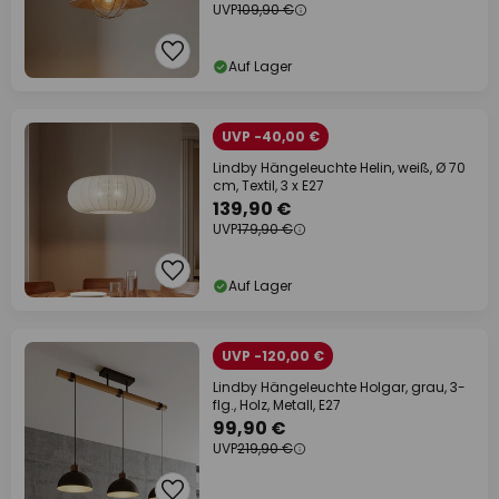
UVP
109,90 €
Auf Lager
UVP -40,00 €
Lindby Hängeleuchte Helin, weiß, Ø 70
cm, Textil, 3 x E27
139,90 €
UVP
179,90 €
Auf Lager
UVP -120,00 €
Lindby Hängeleuchte Holgar, grau, 3-
flg., Holz, Metall, E27
99,90 €
UVP
219,90 €