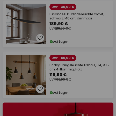
UVP -30,00 €
Lucande LED-Pendelleuchte Clavit,
schwarz, 140 cm, dimmbar
189,90 €
UVP
219,90 €
Auf Lager
UVP -80,00 €
Lindby Hängeleuchte Trebale, E14, Ø 15
cm, 4-flammig, Holz
119,90 €
UVP
199,90 €
Auf Lager